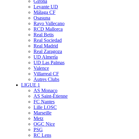
Girona
Levante UD
Málaga CF
Osasuna
Rayo Vallecano
RCD Mallorca
Real Betis
Real Sociedad
Real Madrid
Real Zaragoza
UD Almería
UD Las Palmas
Valence
Villarreal CF
Autres Clubs
LIGUE 1
AS Monaco
AS Saint-Étienne
FC Nantes
Lille LOSC
Marseille
Metz
OGC Nice
PSG
RC Lens