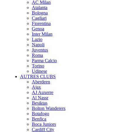
AC Milan
Atalanta
Bologna
Cagliari
Fiorentina
Genoa
Inter Milan
Lazio
Napoli
Juventus
Roma
Parma Calcio
Torino
Udinese
AUTRES CLUBS
Aberdeen
Ajax
AJ Auxerre
Al Nassr
Besiktas
Bolton Wanderers
Botafogo
Benfica
Boca Juniors
Cardiff City