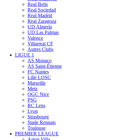
Real Betis
Real Sociedad
Real Madrid
Real Zaragoza
UD Almería
UD Las Palmas
Valence
Villarreal CF
Autres Clubs
LIGUE 1
AS Monaco
AS Saint-Étienne
FC Nantes
Lille LOSC
Marseille
Metz
OGC Nice
PSG
RC Lens
Lyon
Strasbourg
Stade Rennais
Toulouse
PREMIER LEAGUE
Aston Villa