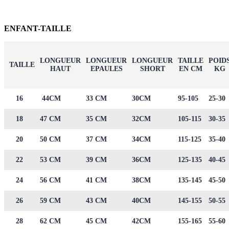
ENFANT-TAILLE
LONGUEUR
LONGUEUR
LONGUEUR
TAILLE
POID
TAILLE
HAUT
EPAULES
SHORT
EN CM
KG
16
44CM
33 CM
30CM
95-105
25-30
18
47 CM
35 CM
32CM
105-115
30-35
20
50 CM
37 CM
34CM
115-125
35-40
22
53 CM
39 CM
36CM
125-135
40-45
24
56 CM
41 CM
38CM
135-145
45-50
26
59 CM
43 CM
40CM
145-155
50-55
28
62 CM
45 CM
42CM
155-165
55-60