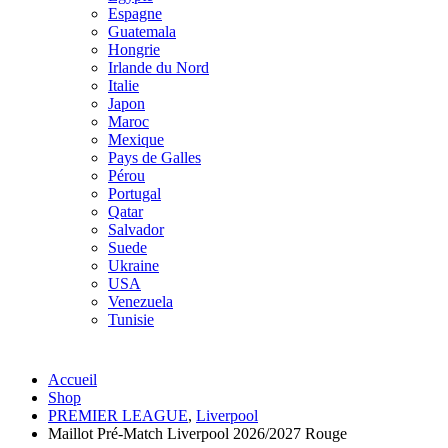
Espagne
Guatemala
Hongrie
Irlande du Nord
Italie
Japon
Maroc
Mexique
Pays de Galles
Pérou
Portugal
Qatar
Salvador
Suede
Ukraine
USA
Venezuela
Tunisie
Accueil
Shop
PREMIER LEAGUE
,
Liverpool
Maillot Pré-Match Liverpool 2026/2027 Rouge