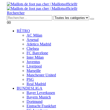
Rechercher
0
0
RÉTRO
AC Milan
Arsenal
Atletico Madrid
Chelsea
FC Barcelone
Inter Milan
Juventus
Liverpool
Marseille
Manchester United
PSG
Real Madrid
BUNDESLIGA
Bayer Leverkusen
Bayern Munich
Dortmund
Eintracht Frankfurt