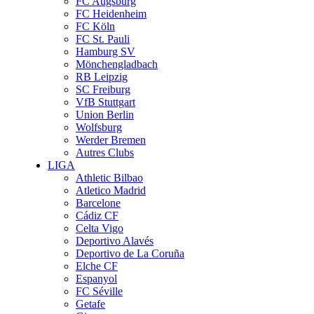
FC Augsburg
FC Heidenheim
FC Köln
FC St. Pauli
Hamburg SV
Mönchengladbach
RB Leipzig
SC Freiburg
VfB Stuttgart
Union Berlin
Wolfsburg
Werder Bremen
Autres Clubs
LIGA
Athletic Bilbao
Atletico Madrid
Barcelone
Cádiz CF
Celta Vigo
Deportivo Alavés
Deportivo de La Coruña
Elche CF
Espanyol
FC Séville
Getafe