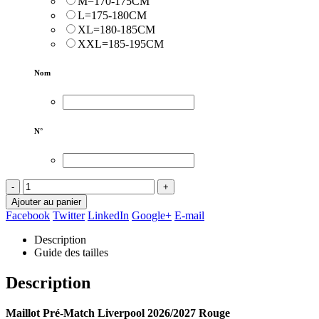
M=170-175CM
L=175-180CM
XL=180-185CM
XXL=185-195CM
Nom
N°
-
+
Ajouter au panier
Facebook
Twitter
LinkedIn
Google+
E-mail
Description
Guide des tailles
Description
Maillot Pré-Match Liverpool 2026/2027 Rouge