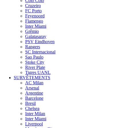
Colo Colo
Cruzeiro
FC Porto
Feyenoord
Flamengo
Inter Miami
Grêmio
Galatasaray
PSV Eindhoven
Rangers
SC Internacional
Sao Paulo
Stoke City
River Plate
Tigres UANL
SURVÊTEMENTS
AC Milan
Arsenal
Argentine
Barcelone
Bresil
Chelsea
Inter Milan
Inter Miami
Liverpool