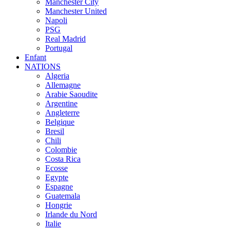
Manchester City
Manchester United
Napoli
PSG
Real Madrid
Portugal
Enfant
NATIONS
Algeria
Allemagne
Arabie Saoudite
Argentine
Angleterre
Belgique
Bresil
Chili
Colombie
Costa Rica
Ecosse
Egypte
Espagne
Guatemala
Hongrie
Irlande du Nord
Italie