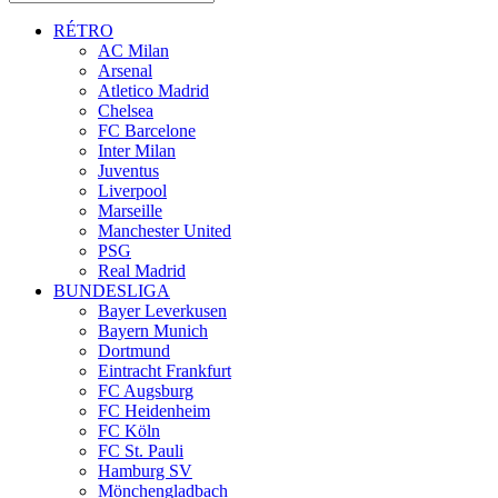
RÉTRO
AC Milan
Arsenal
Atletico Madrid
Chelsea
FC Barcelone
Inter Milan
Juventus
Liverpool
Marseille
Manchester United
PSG
Real Madrid
BUNDESLIGA
Bayer Leverkusen
Bayern Munich
Dortmund
Eintracht Frankfurt
FC Augsburg
FC Heidenheim
FC Köln
FC St. Pauli
Hamburg SV
Mönchengladbach