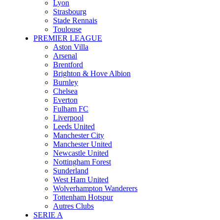
Lyon
Strasbourg
Stade Rennais
Toulouse
PREMIER LEAGUE
Aston Villa
Arsenal
Brentford
Brighton & Hove Albion
Burnley
Chelsea
Everton
Fulham FC
Liverpool
Leeds United
Manchester City
Manchester United
Newcastle United
Nottingham Forest
Sunderland
West Ham United
Wolverhampton Wanderers
Tottenham Hotspur
Autres Clubs
SERIE A