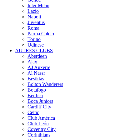
Inter Milan
Lazio
Napoli
Juventus
Roma
Parma Calcio
Torino
Udinese
AUTRES CLUBS
Aberdeen
Ajax
AJ Auxerre
Al Nassr
Besiktas
Bolton Wanderers
Botafogo
Benfica
Boca Juniors
Cardiff City
Celtic
Club América
Club León
Coventry City
Corinthians