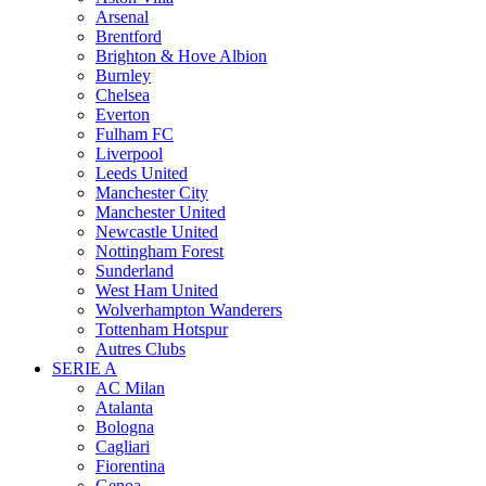
Arsenal
Brentford
Brighton & Hove Albion
Burnley
Chelsea
Everton
Fulham FC
Liverpool
Leeds United
Manchester City
Manchester United
Newcastle United
Nottingham Forest
Sunderland
West Ham United
Wolverhampton Wanderers
Tottenham Hotspur
Autres Clubs
SERIE A
AC Milan
Atalanta
Bologna
Cagliari
Fiorentina
Genoa