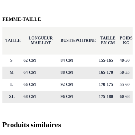
FEMME-TAILLE
LONGUEUR
TAILLE
POIDS
TAILLE
BUSTE/POITRINE
MAILLOT
EN CM
KG
S
62 CM
84 CM
155-165
40-50
M
64 CM
88 CM
165-170
50-55
L
66 CM
92 CM
170-175
55-60
XL
68 CM
96 CM
175-180
60-68
Produits similaires