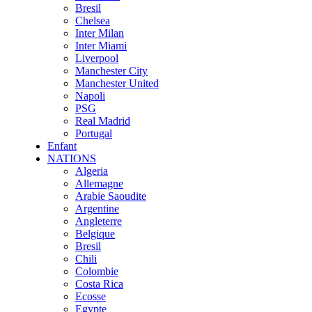
Bresil
Chelsea
Inter Milan
Inter Miami
Liverpool
Manchester City
Manchester United
Napoli
PSG
Real Madrid
Portugal
Enfant
NATIONS
Algeria
Allemagne
Arabie Saoudite
Argentine
Angleterre
Belgique
Bresil
Chili
Colombie
Costa Rica
Ecosse
Egypte