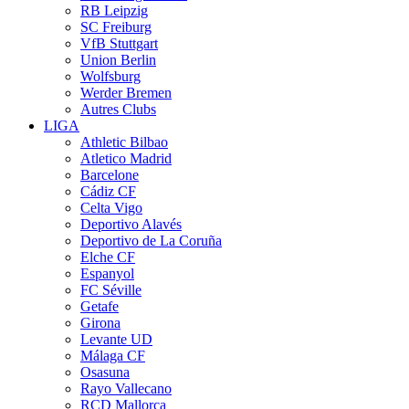
RB Leipzig
SC Freiburg
VfB Stuttgart
Union Berlin
Wolfsburg
Werder Bremen
Autres Clubs
LIGA
Athletic Bilbao
Atletico Madrid
Barcelone
Cádiz CF
Celta Vigo
Deportivo Alavés
Deportivo de La Coruña
Elche CF
Espanyol
FC Séville
Getafe
Girona
Levante UD
Málaga CF
Osasuna
Rayo Vallecano
RCD Mallorca