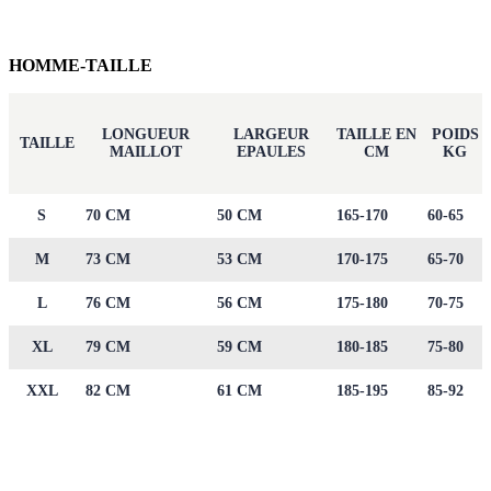
HOMME-TAILLE
LONGUEUR
LARGEUR
TAILLE EN
POIDS
TAILLE
MAILLOT
EPAULES
CM
KG
S
70 CM
50 CM
165-170
60-65
M
73 CM
53 CM
170-175
65-70
L
76 CM
56 CM
175-180
70-75
XL
79 CM
59 CM
180-185
75-80
XXL
82 CM
61 CM
185-195
85-92