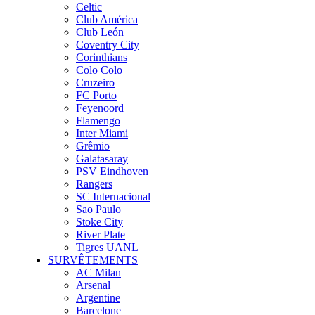
Celtic
Club América
Club León
Coventry City
Corinthians
Colo Colo
Cruzeiro
FC Porto
Feyenoord
Flamengo
Inter Miami
Grêmio
Galatasaray
PSV Eindhoven
Rangers
SC Internacional
Sao Paulo
Stoke City
River Plate
Tigres UANL
SURVÊTEMENTS
AC Milan
Arsenal
Argentine
Barcelone