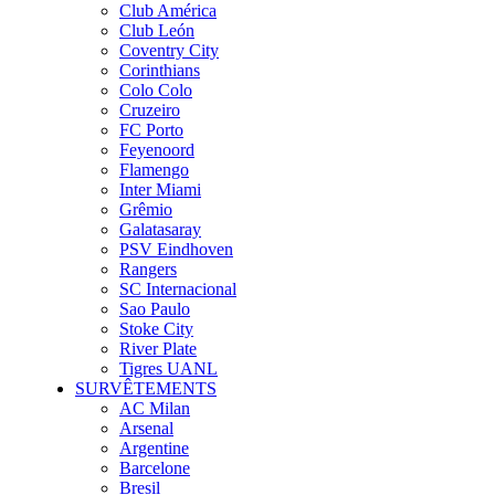
Club América
Club León
Coventry City
Corinthians
Colo Colo
Cruzeiro
FC Porto
Feyenoord
Flamengo
Inter Miami
Grêmio
Galatasaray
PSV Eindhoven
Rangers
SC Internacional
Sao Paulo
Stoke City
River Plate
Tigres UANL
SURVÊTEMENTS
AC Milan
Arsenal
Argentine
Barcelone
Bresil