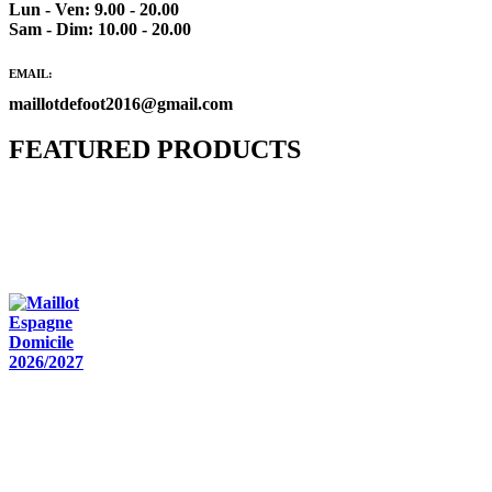
Lun - Ven: 9.00 - 20.00
Sam - Dim: 10.00 - 20.00
EMAIL:
maillotdefoot2016@gmail.com
FEATURED PRODUCTS
Maillot Bresil Domicile 2026/2027
€
48.00
Le prix initial était : €48.00.
€
25.90
Le prix
actuel est : €25.90.
Maillot Espagne Domicile 2026/2027
€
48.00
Le prix initial était : €48.00.
€
25.90
Le prix
actuel est : €25.90.