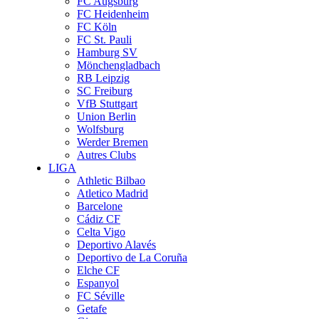
FC Augsburg
FC Heidenheim
FC Köln
FC St. Pauli
Hamburg SV
Mönchengladbach
RB Leipzig
SC Freiburg
VfB Stuttgart
Union Berlin
Wolfsburg
Werder Bremen
Autres Clubs
LIGA
Athletic Bilbao
Atletico Madrid
Barcelone
Cádiz CF
Celta Vigo
Deportivo Alavés
Deportivo de La Coruña
Elche CF
Espanyol
FC Séville
Getafe