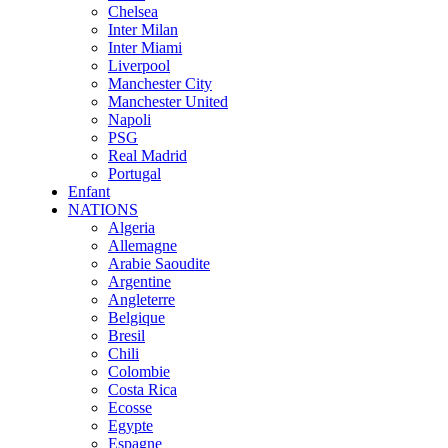
Chelsea
Inter Milan
Inter Miami
Liverpool
Manchester City
Manchester United
Napoli
PSG
Real Madrid
Portugal
Enfant
NATIONS
Algeria
Allemagne
Arabie Saoudite
Argentine
Angleterre
Belgique
Bresil
Chili
Colombie
Costa Rica
Ecosse
Egypte
Espagne