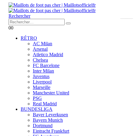
Rechercher
0
0
RÉTRO
AC Milan
Arsenal
Atletico Madrid
Chelsea
FC Barcelone
Inter Milan
Juventus
Liverpool
Marseille
Manchester United
PSG
Real Madrid
BUNDESLIGA
Bayer Leverkusen
Bayern Munich
Dortmund
Eintracht Frankfurt