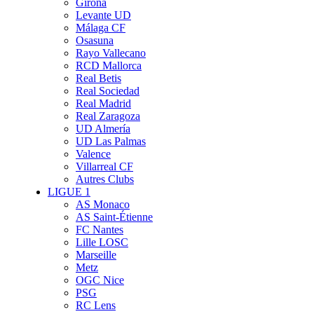
Girona
Levante UD
Málaga CF
Osasuna
Rayo Vallecano
RCD Mallorca
Real Betis
Real Sociedad
Real Madrid
Real Zaragoza
UD Almería
UD Las Palmas
Valence
Villarreal CF
Autres Clubs
LIGUE 1
AS Monaco
AS Saint-Étienne
FC Nantes
Lille LOSC
Marseille
Metz
OGC Nice
PSG
RC Lens