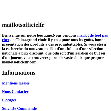
Maillot France Domicile 2026/2027
€
48.00
Le prix initial était : €48.00.
€
25.90
Le prix
actuel est : €25.90.
maillotsofficielfr
Bienvenue sur notre boutique,Nous vendons
maillot de foot pas
cher
de China,grand choix il y en a pour tous les goûts, bonne
présentation des produits à des prix imbattables. Si vous êtes à
la recherche du nouveau maillot d'un club ou d'une sélection
nationale à prix discount, que cela soit d'un gardien de but ou
d'un joueur, vous trouverez parmi le vaste choix que propose
maillotsofficielfr.com
Informations
Mentions légales
Nous Contacter
Flocages
Suivi De Commande