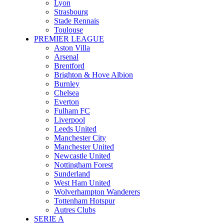
Lyon
Strasbourg
Stade Rennais
Toulouse
PREMIER LEAGUE
Aston Villa
Arsenal
Brentford
Brighton & Hove Albion
Burnley
Chelsea
Everton
Fulham FC
Liverpool
Leeds United
Manchester City
Manchester United
Newcastle United
Nottingham Forest
Sunderland
West Ham United
Wolverhampton Wanderers
Tottenham Hotspur
Autres Clubs
SERIE A