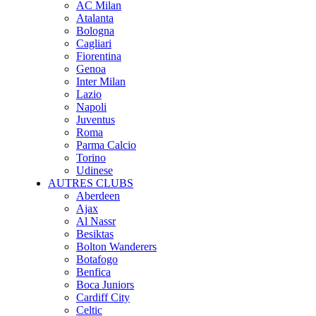
AC Milan
Atalanta
Bologna
Cagliari
Fiorentina
Genoa
Inter Milan
Lazio
Napoli
Juventus
Roma
Parma Calcio
Torino
Udinese
AUTRES CLUBS
Aberdeen
Ajax
Al Nassr
Besiktas
Bolton Wanderers
Botafogo
Benfica
Boca Juniors
Cardiff City
Celtic