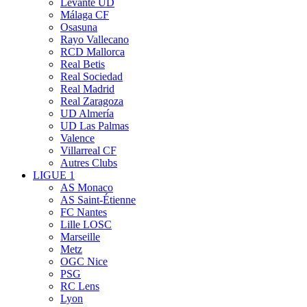
Levante UD
Málaga CF
Osasuna
Rayo Vallecano
RCD Mallorca
Real Betis
Real Sociedad
Real Madrid
Real Zaragoza
UD Almería
UD Las Palmas
Valence
Villarreal CF
Autres Clubs
LIGUE 1
AS Monaco
AS Saint-Étienne
FC Nantes
Lille LOSC
Marseille
Metz
OGC Nice
PSG
RC Lens
Lyon