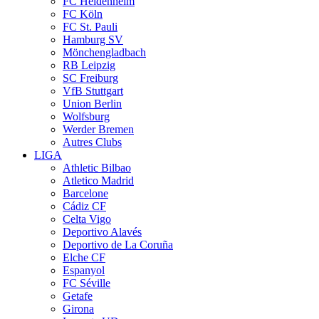
FC Heidenheim
FC Köln
FC St. Pauli
Hamburg SV
Mönchengladbach
RB Leipzig
SC Freiburg
VfB Stuttgart
Union Berlin
Wolfsburg
Werder Bremen
Autres Clubs
LIGA
Athletic Bilbao
Atletico Madrid
Barcelone
Cádiz CF
Celta Vigo
Deportivo Alavés
Deportivo de La Coruña
Elche CF
Espanyol
FC Séville
Getafe
Girona