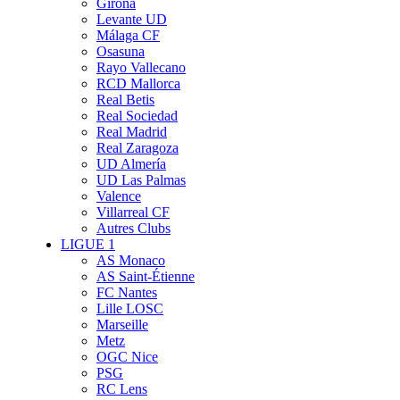
Girona
Levante UD
Málaga CF
Osasuna
Rayo Vallecano
RCD Mallorca
Real Betis
Real Sociedad
Real Madrid
Real Zaragoza
UD Almería
UD Las Palmas
Valence
Villarreal CF
Autres Clubs
LIGUE 1
AS Monaco
AS Saint-Étienne
FC Nantes
Lille LOSC
Marseille
Metz
OGC Nice
PSG
RC Lens