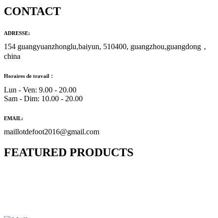
CONTACT
ADRESSE:
154 guangyuanzhonglu,baiyun, 510400, guangzhou,guangdong，
china
Horaires de travail：
Lun - Ven: 9.00 - 20.00
Sam - Dim: 10.00 - 20.00
EMAIL:
maillotdefoot2016@gmail.com
FEATURED PRODUCTS
Maillot Bresil Domicile 2026/2027
€
48.00
Le prix initial était : €48.00.
€
25.90
Le prix
actuel est : €25.90.