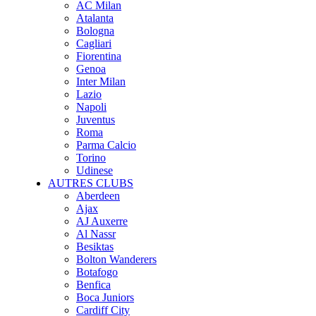
AC Milan
Atalanta
Bologna
Cagliari
Fiorentina
Genoa
Inter Milan
Lazio
Napoli
Juventus
Roma
Parma Calcio
Torino
Udinese
AUTRES CLUBS
Aberdeen
Ajax
AJ Auxerre
Al Nassr
Besiktas
Bolton Wanderers
Botafogo
Benfica
Boca Juniors
Cardiff City