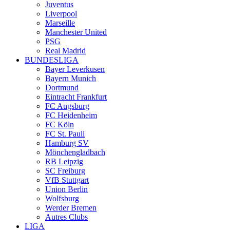
Juventus
Liverpool
Marseille
Manchester United
PSG
Real Madrid
BUNDESLIGA
Bayer Leverkusen
Bayern Munich
Dortmund
Eintracht Frankfurt
FC Augsburg
FC Heidenheim
FC Köln
FC St. Pauli
Hamburg SV
Mönchengladbach
RB Leipzig
SC Freiburg
VfB Stuttgart
Union Berlin
Wolfsburg
Werder Bremen
Autres Clubs
LIGA