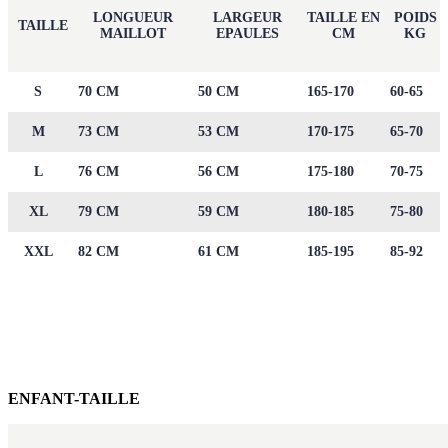
LONGUEUR
LARGEUR
TAILLE EN
POIDS
TAILLE
MAILLOT
EPAULES
CM
KG
S
70 CM
50 CM
165-170
60-65
M
73 CM
53 CM
170-175
65-70
L
76 CM
56 CM
175-180
70-75
XL
79 CM
59 CM
180-185
75-80
XXL
82 CM
61 CM
185-195
85-92
ENFANT-TAILLE