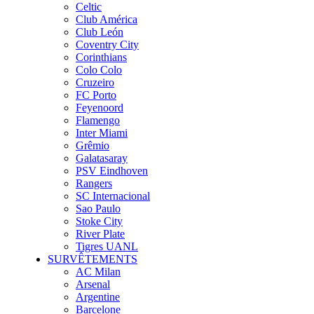
Celtic
Club América
Club León
Coventry City
Corinthians
Colo Colo
Cruzeiro
FC Porto
Feyenoord
Flamengo
Inter Miami
Grêmio
Galatasaray
PSV Eindhoven
Rangers
SC Internacional
Sao Paulo
Stoke City
River Plate
Tigres UANL
SURVÊTEMENTS
AC Milan
Arsenal
Argentine
Barcelone