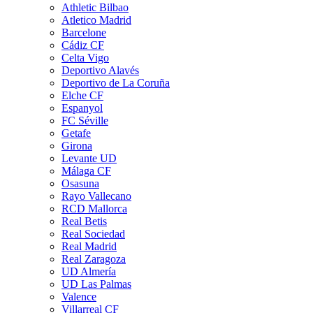
Athletic Bilbao
Atletico Madrid
Barcelone
Cádiz CF
Celta Vigo
Deportivo Alavés
Deportivo de La Coruña
Elche CF
Espanyol
FC Séville
Getafe
Girona
Levante UD
Málaga CF
Osasuna
Rayo Vallecano
RCD Mallorca
Real Betis
Real Sociedad
Real Madrid
Real Zaragoza
UD Almería
UD Las Palmas
Valence
Villarreal CF