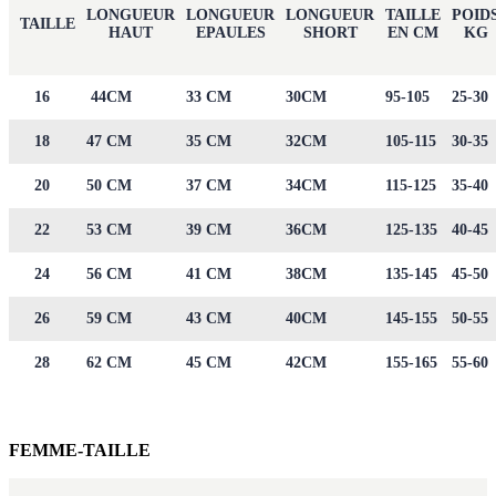
LONGUEUR
LONGUEUR
LONGUEUR
TAILLE
POID
TAILLE
HAUT
EPAULES
SHORT
EN CM
KG
16
44CM
33 CM
30CM
95-105
25-30
18
47 CM
35 CM
32CM
105-115
30-35
20
50 CM
37 CM
34CM
115-125
35-40
22
53 CM
39 CM
36CM
125-135
40-45
24
56 CM
41 CM
38CM
135-145
45-50
26
59 CM
43 CM
40CM
145-155
50-55
28
62 CM
45 CM
42CM
155-165
55-60
FEMME-TAILLE