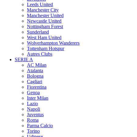
Leeds United
Manchester City
Manchester United
Newcastle United
Nottingham Forest
Sunderland
West Ham United
Wolverhampton Wanderers
Tottenham Hotspur
Autres Clubs
SERIE A
AC Milan
Atalanta
Bologna
Cagliari
Fiorentina
Genoa
Inter Milan
Lazio
Napoli
Juventus
Roma
Parma Calcio
Torino
Udinese