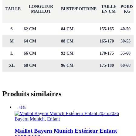
LONGUEUR
TAILLE
POIDS
TAILLE
BUSTE/POITRINE
MAILLOT
EN CM
KG
S
62 CM
84 CM
155-165
40-50
M
64 CM
88 CM
165-170
50-55
L
66 CM
92 CM
170-175
55-60
XL
68 CM
96 CM
175-180
60-68
Produits similaires
-48%
Bayern Munich
,
Enfant
Maillot Bayern Munich Extérieur Enfant