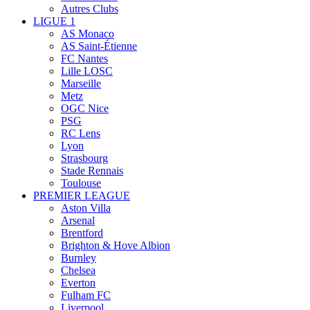
Autres Clubs
LIGUE 1
AS Monaco
AS Saint-Étienne
FC Nantes
Lille LOSC
Marseille
Metz
OGC Nice
PSG
RC Lens
Lyon
Strasbourg
Stade Rennais
Toulouse
PREMIER LEAGUE
Aston Villa
Arsenal
Brentford
Brighton & Hove Albion
Burnley
Chelsea
Everton
Fulham FC
Liverpool