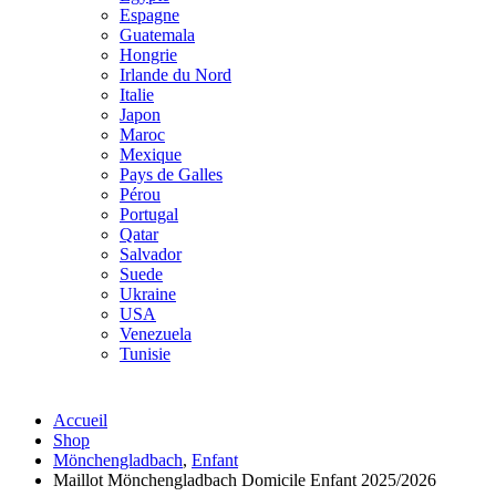
Espagne
Guatemala
Hongrie
Irlande du Nord
Italie
Japon
Maroc
Mexique
Pays de Galles
Pérou
Portugal
Qatar
Salvador
Suede
Ukraine
USA
Venezuela
Tunisie
Accueil
Shop
Mönchengladbach
,
Enfant
Maillot Mönchengladbach Domicile Enfant 2025/2026