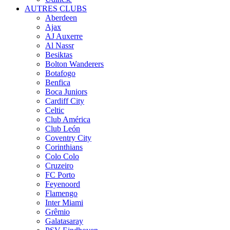
AUTRES CLUBS
Aberdeen
Ajax
AJ Auxerre
Al Nassr
Besiktas
Bolton Wanderers
Botafogo
Benfica
Boca Juniors
Cardiff City
Celtic
Club América
Club León
Coventry City
Corinthians
Colo Colo
Cruzeiro
FC Porto
Feyenoord
Flamengo
Inter Miami
Grêmio
Galatasaray