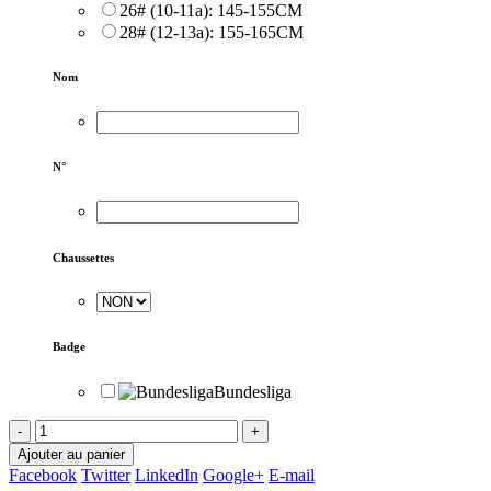
26# (10-11a): 145-155CM
28# (12-13a): 155-165CM
Nom
N°
Chaussettes
Badge
Bundesliga
-
+
Ajouter au panier
Facebook
Twitter
LinkedIn
Google+
E-mail