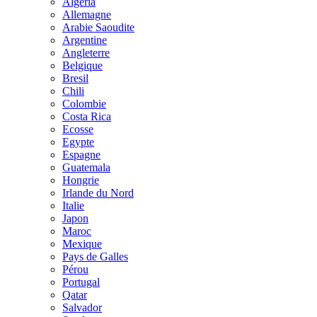
Algeria
Allemagne
Arabie Saoudite
Argentine
Angleterre
Belgique
Bresil
Chili
Colombie
Costa Rica
Ecosse
Egypte
Espagne
Guatemala
Hongrie
Irlande du Nord
Italie
Japon
Maroc
Mexique
Pays de Galles
Pérou
Portugal
Qatar
Salvador