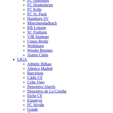
FC Augsburg
FC Heidenheim
FC Köln
FC St. Pauli
Hamburg SV
Mönchengladbach
RB Leipzig
SC Freiburg
VfB Stuttgart
Union Berlin
Wolfsburg
Werder Bremen
Autres Clubs
LIGA
Athletic Bilbao
Atletico Madrid
Barcelone
Cádiz CF
Celta Vigo
Deportivo Alavés
Deportivo de La Coruña
Elche CF
Espanyol
FC Séville
Getafe