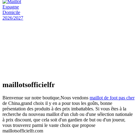
Maillot Espagne Domicile 2026/2027
€
48.00
Le prix initial était : €48.00.
€
25.90
Le prix
actuel est : €25.90.
Maillot France Domicile 2026/2027
€
48.00
Le prix initial était : €48.00.
€
25.90
Le prix
actuel est : €25.90.
maillotsofficielfr
Bienvenue sur notre boutique,Nous vendons
maillot de foot pas cher
de China,grand choix il y en a pour tous les goûts, bonne
présentation des produits à des prix imbattables. Si vous êtes à la
recherche du nouveau maillot d'un club ou d'une sélection nationale
à prix discount, que cela soit d'un gardien de but ou d'un joueur,
vous trouverez parmi le vaste choix que propose
maillotsofficielfr.com