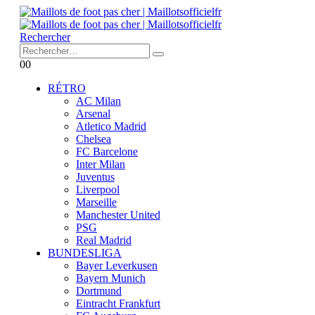
Rechercher
0
0
RÉTRO
AC Milan
Arsenal
Atletico Madrid
Chelsea
FC Barcelone
Inter Milan
Juventus
Liverpool
Marseille
Manchester United
PSG
Real Madrid
BUNDESLIGA
Bayer Leverkusen
Bayern Munich
Dortmund
Eintracht Frankfurt