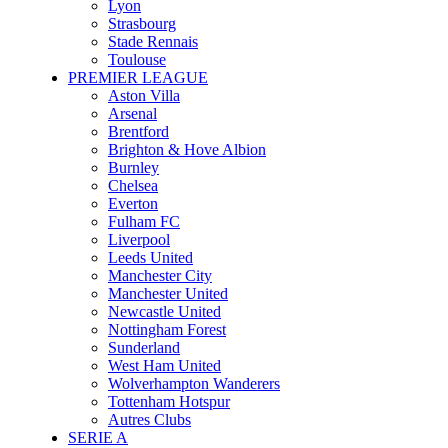
Lyon
Strasbourg
Stade Rennais
Toulouse
PREMIER LEAGUE
Aston Villa
Arsenal
Brentford
Brighton & Hove Albion
Burnley
Chelsea
Everton
Fulham FC
Liverpool
Leeds United
Manchester City
Manchester United
Newcastle United
Nottingham Forest
Sunderland
West Ham United
Wolverhampton Wanderers
Tottenham Hotspur
Autres Clubs
SERIE A