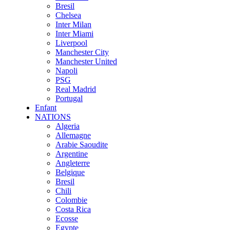
Bresil
Chelsea
Inter Milan
Inter Miami
Liverpool
Manchester City
Manchester United
Napoli
PSG
Real Madrid
Portugal
Enfant
NATIONS
Algeria
Allemagne
Arabie Saoudite
Argentine
Angleterre
Belgique
Bresil
Chili
Colombie
Costa Rica
Ecosse
Egypte