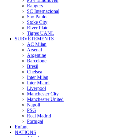
PSV Eindhoven
Rangers
SC Internacional
Sao Paulo
Stoke City
River Plate
Tigres UANL
SURVÊTEMENTS
AC Milan
Arsenal
Argentine
Barcelone
Bresil
Chelsea
Inter Milan
Inter Miami
Liverpool
Manchester City
Manchester United
Napoli
PSG
Real Madrid
Portugal
Enfant
NATIONS