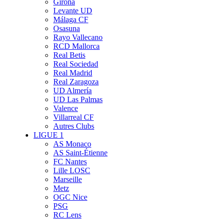
Girona
Levante UD
Málaga CF
Osasuna
Rayo Vallecano
RCD Mallorca
Real Betis
Real Sociedad
Real Madrid
Real Zaragoza
UD Almería
UD Las Palmas
Valence
Villarreal CF
Autres Clubs
LIGUE 1
AS Monaco
AS Saint-Étienne
FC Nantes
Lille LOSC
Marseille
Metz
OGC Nice
PSG
RC Lens