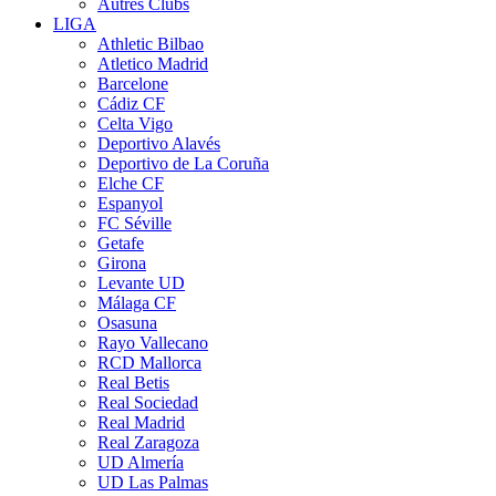
Autres Clubs
LIGA
Athletic Bilbao
Atletico Madrid
Barcelone
Cádiz CF
Celta Vigo
Deportivo Alavés
Deportivo de La Coruña
Elche CF
Espanyol
FC Séville
Getafe
Girona
Levante UD
Málaga CF
Osasuna
Rayo Vallecano
RCD Mallorca
Real Betis
Real Sociedad
Real Madrid
Real Zaragoza
UD Almería
UD Las Palmas