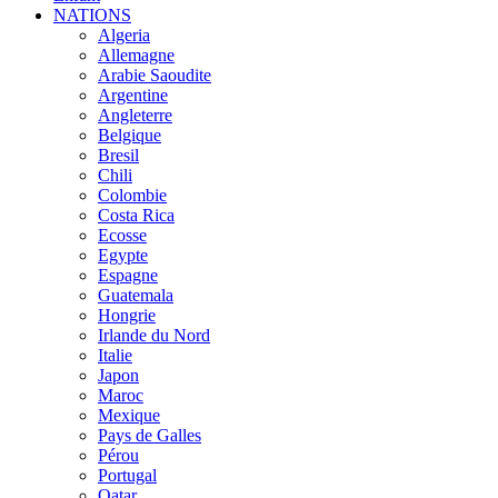
NATIONS
Algeria
Allemagne
Arabie Saoudite
Argentine
Angleterre
Belgique
Bresil
Chili
Colombie
Costa Rica
Ecosse
Egypte
Espagne
Guatemala
Hongrie
Irlande du Nord
Italie
Japon
Maroc
Mexique
Pays de Galles
Pérou
Portugal
Qatar