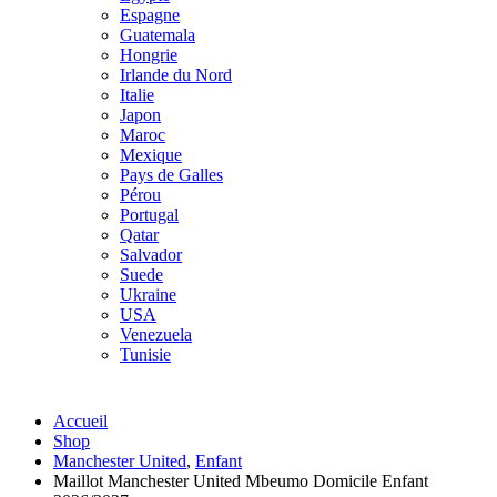
Espagne
Guatemala
Hongrie
Irlande du Nord
Italie
Japon
Maroc
Mexique
Pays de Galles
Pérou
Portugal
Qatar
Salvador
Suede
Ukraine
USA
Venezuela
Tunisie
Accueil
Shop
Manchester United
,
Enfant
Maillot Manchester United Mbeumo Domicile Enfant