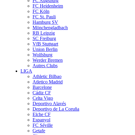
FC Augsburg
FC Heidenheim
FC Köln
FC St. Pauli
Hamburg SV
Mönchengladbach
RB Leipzig
SC Freiburg
VfB Stuttgart
Union Berlin
Wolfsburg
Werder Bremen
Autres Clubs
LIGA
Athletic Bilbao
Atletico Madrid
Barcelone
Cádiz CF
Celta Vigo
Deportivo Alavés
Deportivo de La Coruña
Elche CF
Espanyol
FC Séville
Getafe