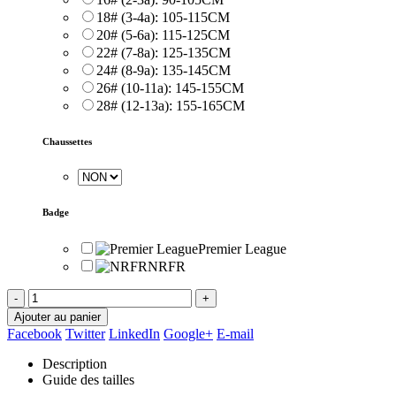
18# (3-4a): 105-115CM
20# (5-6a): 115-125CM
22# (7-8a): 125-135CM
24# (8-9a): 135-145CM
26# (10-11a): 145-155CM
28# (12-13a): 155-165CM
Chaussettes
Badge
Premier League
NRFR
-
+
Ajouter au panier
Facebook
Twitter
LinkedIn
Google+
E-mail
Description
Guide des tailles