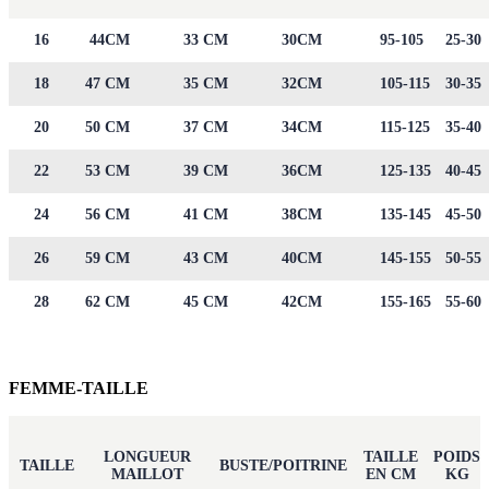
16
44CM
33 CM
30CM
95-105
25-30
18
47 CM
35 CM
32CM
105-115
30-35
20
50 CM
37 CM
34CM
115-125
35-40
22
53 CM
39 CM
36CM
125-135
40-45
24
56 CM
41 CM
38CM
135-145
45-50
26
59 CM
43 CM
40CM
145-155
50-55
28
62 CM
45 CM
42CM
155-165
55-60
FEMME-TAILLE
LONGUEUR
TAILLE
POIDS
TAILLE
BUSTE/POITRINE
MAILLOT
EN CM
KG