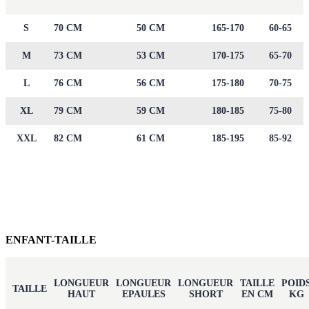
S
70 CM
50 CM
165-170
60-65
M
73 CM
53 CM
170-175
65-70
L
76 CM
56 CM
175-180
70-75
XL
79 CM
59 CM
180-185
75-80
XXL
82 CM
61 CM
185-195
85-92
ENFANT-TAILLE
LONGUEUR
LONGUEUR
LONGUEUR
TAILLE
POID
TAILLE
HAUT
EPAULES
SHORT
EN CM
KG