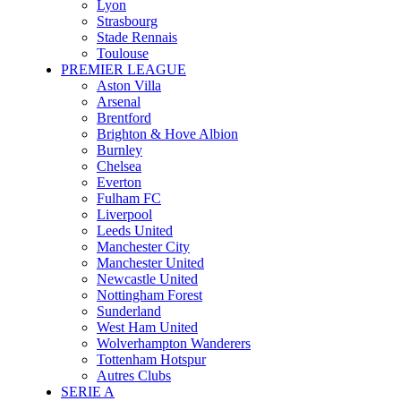
Lyon
Strasbourg
Stade Rennais
Toulouse
PREMIER LEAGUE
Aston Villa
Arsenal
Brentford
Brighton & Hove Albion
Burnley
Chelsea
Everton
Fulham FC
Liverpool
Leeds United
Manchester City
Manchester United
Newcastle United
Nottingham Forest
Sunderland
West Ham United
Wolverhampton Wanderers
Tottenham Hotspur
Autres Clubs
SERIE A