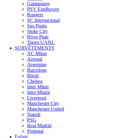
Galatasaray
PSV Eindhoven
Rangers
SC Internacional
Sao Paulo
Stoke City
River Plate
Tigres UANL
SURVÊTEMENTS
AC Milan
Arsenal
Argentine
Barcelone
Bresil
Chelsea
Inter Milan
Inter Miami
Liverpool
Manchester City
Manchester United
Napoli
PSG
Real Madrid
Portugal
Enfant