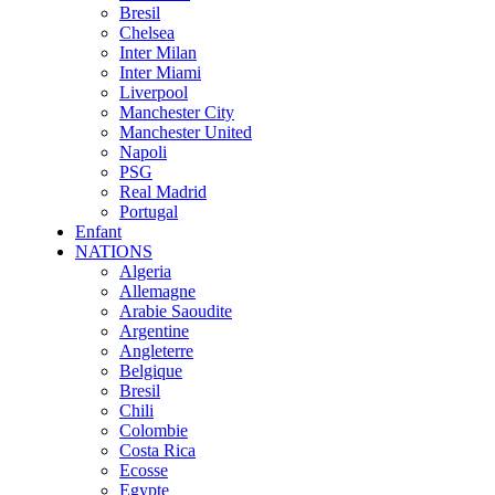
Bresil
Chelsea
Inter Milan
Inter Miami
Liverpool
Manchester City
Manchester United
Napoli
PSG
Real Madrid
Portugal
Enfant
NATIONS
Algeria
Allemagne
Arabie Saoudite
Argentine
Angleterre
Belgique
Bresil
Chili
Colombie
Costa Rica
Ecosse
Egypte