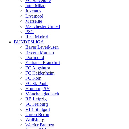
FC Barcelone
Inter Milan
Juventus
Liverpool
Marseille
Manchester United
PSG
Real Madrid
BUNDESLIGA
Bayer Leverkusen
Bayern Munich
Dortmund
Eintracht Frankfurt
FC Augsburg
FC Heidenheim
FC Köln
FC St. Pauli
Hamburg SV
Mönchengladbach
RB Leipzig
SC Freiburg
VfB Stuttgart
Union Berlin
Wolfsburg
Werder Bremen