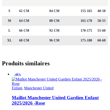
S
62 CM
84 CM
155-165
40-50
M
64 CM
88 CM
165-170
50-55
L
66 CM
92 CM
170-175
55-60
XL
68 CM
96 CM
175-180
60-68
Produits similaires
-48%
Enfant
,
Manchester United
Maillot Manchester United Gardien Enfant
2025/2026 -Rose