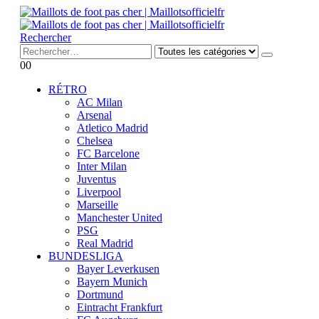
Rechercher
0
0
RÉTRO
AC Milan
Arsenal
Atletico Madrid
Chelsea
FC Barcelone
Inter Milan
Juventus
Liverpool
Marseille
Manchester United
PSG
Real Madrid
BUNDESLIGA
Bayer Leverkusen
Bayern Munich
Dortmund
Eintracht Frankfurt