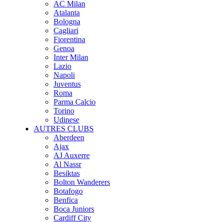
AC Milan
Atalanta
Bologna
Cagliari
Fiorentina
Genoa
Inter Milan
Lazio
Napoli
Juventus
Roma
Parma Calcio
Torino
Udinese
AUTRES CLUBS
Aberdeen
Ajax
AJ Auxerre
Al Nassr
Besiktas
Bolton Wanderers
Botafogo
Benfica
Boca Juniors
Cardiff City