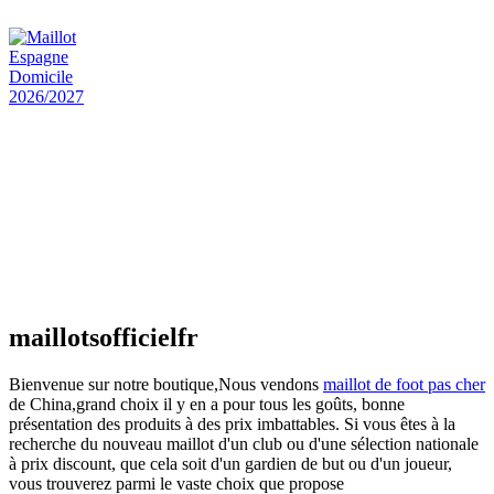
€
48.00
Le prix initial était : €48.00.
€
25.90
Le prix
actuel est : €25.90.
Maillot Espagne Domicile 2026/2027
€
48.00
Le prix initial était : €48.00.
€
25.90
Le prix
actuel est : €25.90.
Maillot France Domicile 2026/2027
€
48.00
Le prix initial était : €48.00.
€
25.90
Le prix
actuel est : €25.90.
maillotsofficielfr
Bienvenue sur notre boutique,Nous vendons
maillot de foot pas cher
de China,grand choix il y en a pour tous les goûts, bonne
présentation des produits à des prix imbattables. Si vous êtes à la
recherche du nouveau maillot d'un club ou d'une sélection nationale
à prix discount, que cela soit d'un gardien de but ou d'un joueur,
vous trouverez parmi le vaste choix que propose