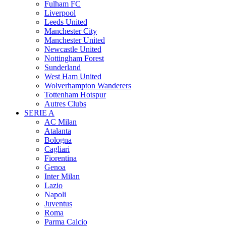
Fulham FC
Liverpool
Leeds United
Manchester City
Manchester United
Newcastle United
Nottingham Forest
Sunderland
West Ham United
Wolverhampton Wanderers
Tottenham Hotspur
Autres Clubs
SERIE A
AC Milan
Atalanta
Bologna
Cagliari
Fiorentina
Genoa
Inter Milan
Lazio
Napoli
Juventus
Roma
Parma Calcio