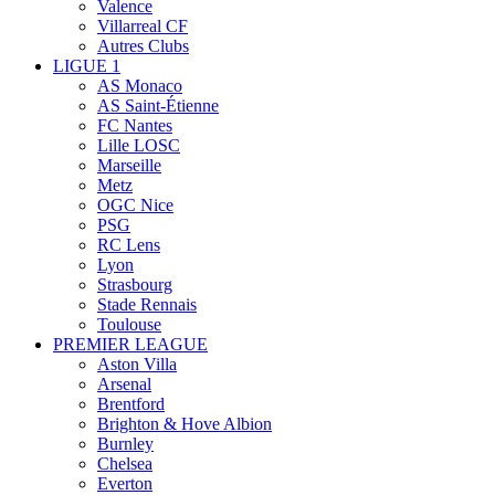
Valence
Villarreal CF
Autres Clubs
LIGUE 1
AS Monaco
AS Saint-Étienne
FC Nantes
Lille LOSC
Marseille
Metz
OGC Nice
PSG
RC Lens
Lyon
Strasbourg
Stade Rennais
Toulouse
PREMIER LEAGUE
Aston Villa
Arsenal
Brentford
Brighton & Hove Albion
Burnley
Chelsea
Everton