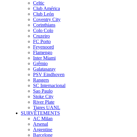
Celtic
Club América
Club León
Coventry City
Corinthians
Colo Colo
Cruzeiro
FC Porto
Feyenoord
Flamengo
Inter Miami
Grêmio
Galatasaray
PSV Eindhoven
Rangers
SC Internacional
Sao Paulo
Stoke City
River Plate
Tigres UANL
SURVÊTEMENTS
AC Milan
Arsenal
Argentine
Barcelone