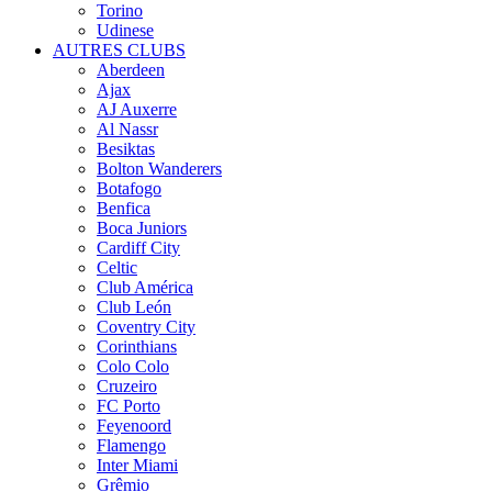
Torino
Udinese
AUTRES CLUBS
Aberdeen
Ajax
AJ Auxerre
Al Nassr
Besiktas
Bolton Wanderers
Botafogo
Benfica
Boca Juniors
Cardiff City
Celtic
Club América
Club León
Coventry City
Corinthians
Colo Colo
Cruzeiro
FC Porto
Feyenoord
Flamengo
Inter Miami
Grêmio