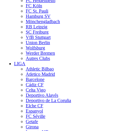
FC Heidenheim
FC Köln
FC St. Pauli
Hamburg SV
Mönchengladbach
RB Leipzig
SC Freiburg
VfB Stuttgart
Union Berlin
Wolfsburg
Werder Bremen
Autres Clubs
LIGA
Athletic Bilbao
Atletico Madrid
Barcelone
Cádiz CF
Celta Vigo
Deportivo Alavés
Deportivo de La Coruña
Elche CF
Espanyol
FC Séville
Getafe
Girona