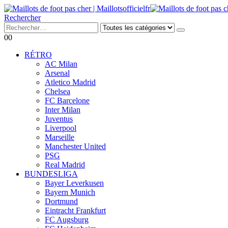
Rechercher
0
0
RÉTRO
AC Milan
Arsenal
Atletico Madrid
Chelsea
FC Barcelone
Inter Milan
Juventus
Liverpool
Marseille
Manchester United
PSG
Real Madrid
BUNDESLIGA
Bayer Leverkusen
Bayern Munich
Dortmund
Eintracht Frankfurt
FC Augsburg