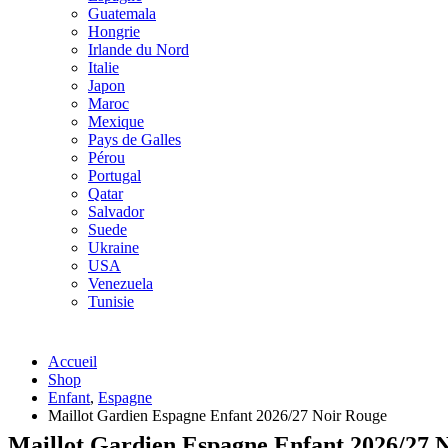
Guatemala
Hongrie
Irlande du Nord
Italie
Japon
Maroc
Mexique
Pays de Galles
Pérou
Portugal
Qatar
Salvador
Suede
Ukraine
USA
Venezuela
Tunisie
Accueil
Shop
Enfant
,
Espagne
Maillot Gardien Espagne Enfant 2026/27 Noir Rouge
Maillot Gardien Espagne Enfant 2026/27 