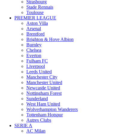
Strasbourg
Stade Rennais
Toulouse
PREMIER LEAGUE
Aston Villa
Arsenal
Brentford
Brighton & Hove Albion
Burnley
Chelsea
Everton
Fulham FC
Liverpool
Leeds United
Manchester City
Manchester United
Newcastle United
Nottingham Forest
Sunderland
West Ham United
Wolverhampton Wanderers
Tottenham Hotspur
Autres Clubs
SERIE A
AC Milan