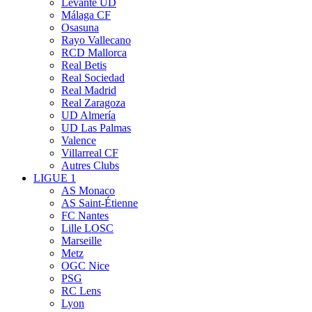
Levante UD
Málaga CF
Osasuna
Rayo Vallecano
RCD Mallorca
Real Betis
Real Sociedad
Real Madrid
Real Zaragoza
UD Almería
UD Las Palmas
Valence
Villarreal CF
Autres Clubs
LIGUE 1
AS Monaco
AS Saint-Étienne
FC Nantes
Lille LOSC
Marseille
Metz
OGC Nice
PSG
RC Lens
Lyon