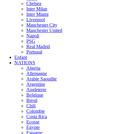
Chelsea
Inter Milan
Inter Miami
Liverpool
Manchester City
Manchester United
Napoli
PSG
Real Madrid
Portugal
Enfant
NATIONS
Algeria
Allemagne
Arabie Saoudite
Argentine
Angleterre
Belgique
Bresil
Chili
Colombie
Costa Rica
Ecosse
Egypte
Espagne