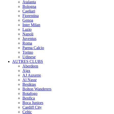
Atalanta
Bologna
Cagliari
Fiorentina
Genoa
Inter Milan
Lazio
Napoli
Juventus
Roma
Parma Calcio
Torino
Udinese
AUTRES CLUBS
Aberdeen
Ajax
AJ Auxerre
Al Nassr
Besiktas
Bolton Wanderers
Botafogo
Benfica
Boca Juniors
Cardiff City
Celtic