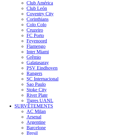
Club América
Club León
Coventry City
Corinthians
Colo Colo
Cruzeiro
FC Porto
Feyenoord
Flamengo
Inter Miami
Grêmio
Galatasaray
PSV Eindhoven
Rangers
SC Internacional
Sao Paulo
Stoke City
River Plate
Tigres UANL
SURVÊTEMENTS
AC Milan
Arsenal
Argentine
Barcelone
Bresil