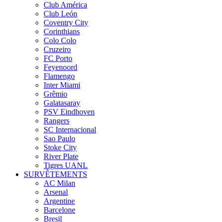
Club América
Club León
Coventry City
Corinthians
Colo Colo
Cruzeiro
FC Porto
Feyenoord
Flamengo
Inter Miami
Grêmio
Galatasaray
PSV Eindhoven
Rangers
SC Internacional
Sao Paulo
Stoke City
River Plate
Tigres UANL
SURVÊTEMENTS
AC Milan
Arsenal
Argentine
Barcelone
Bresil