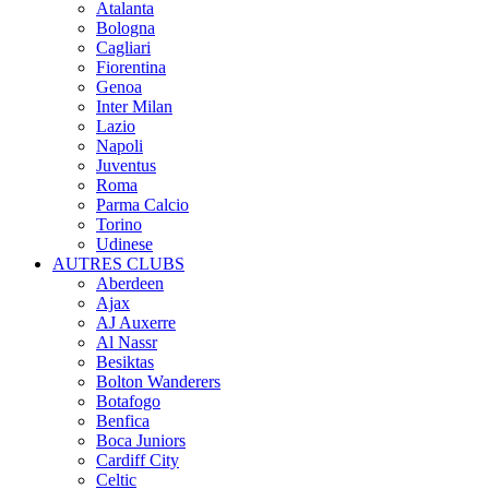
Atalanta
Bologna
Cagliari
Fiorentina
Genoa
Inter Milan
Lazio
Napoli
Juventus
Roma
Parma Calcio
Torino
Udinese
AUTRES CLUBS
Aberdeen
Ajax
AJ Auxerre
Al Nassr
Besiktas
Bolton Wanderers
Botafogo
Benfica
Boca Juniors
Cardiff City
Celtic