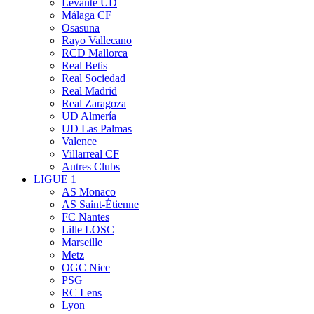
Levante UD
Málaga CF
Osasuna
Rayo Vallecano
RCD Mallorca
Real Betis
Real Sociedad
Real Madrid
Real Zaragoza
UD Almería
UD Las Palmas
Valence
Villarreal CF
Autres Clubs
LIGUE 1
AS Monaco
AS Saint-Étienne
FC Nantes
Lille LOSC
Marseille
Metz
OGC Nice
PSG
RC Lens
Lyon