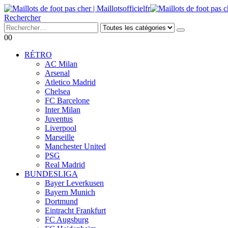
Rechercher
0
0
RÉTRO
AC Milan
Arsenal
Atletico Madrid
Chelsea
FC Barcelone
Inter Milan
Juventus
Liverpool
Marseille
Manchester United
PSG
Real Madrid
BUNDESLIGA
Bayer Leverkusen
Bayern Munich
Dortmund
Eintracht Frankfurt
FC Augsburg