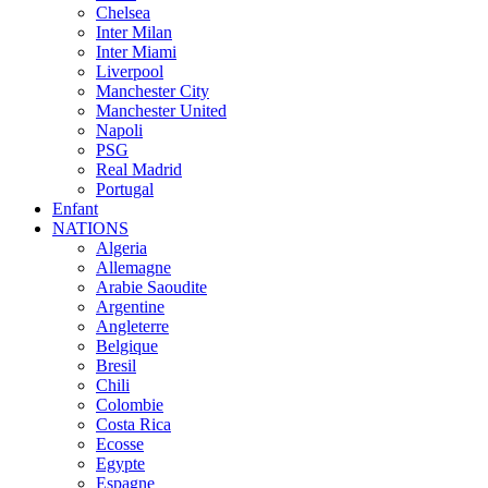
Chelsea
Inter Milan
Inter Miami
Liverpool
Manchester City
Manchester United
Napoli
PSG
Real Madrid
Portugal
Enfant
NATIONS
Algeria
Allemagne
Arabie Saoudite
Argentine
Angleterre
Belgique
Bresil
Chili
Colombie
Costa Rica
Ecosse
Egypte
Espagne