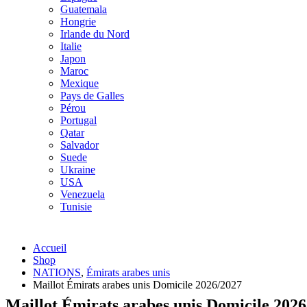
Guatemala
Hongrie
Irlande du Nord
Italie
Japon
Maroc
Mexique
Pays de Galles
Pérou
Portugal
Qatar
Salvador
Suede
Ukraine
USA
Venezuela
Tunisie
Accueil
Shop
NATIONS
,
Émirats arabes unis
Maillot Émirats arabes unis Domicile 2026/2027
Maillot Émirats arabes unis Domicile 202