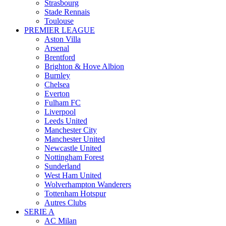
Strasbourg
Stade Rennais
Toulouse
PREMIER LEAGUE
Aston Villa
Arsenal
Brentford
Brighton & Hove Albion
Burnley
Chelsea
Everton
Fulham FC
Liverpool
Leeds United
Manchester City
Manchester United
Newcastle United
Nottingham Forest
Sunderland
West Ham United
Wolverhampton Wanderers
Tottenham Hotspur
Autres Clubs
SERIE A
AC Milan