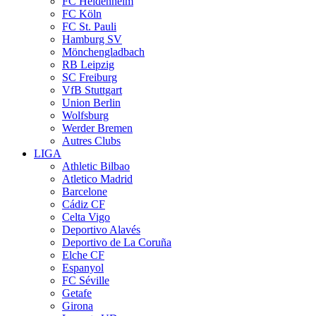
FC Heidenheim
FC Köln
FC St. Pauli
Hamburg SV
Mönchengladbach
RB Leipzig
SC Freiburg
VfB Stuttgart
Union Berlin
Wolfsburg
Werder Bremen
Autres Clubs
LIGA
Athletic Bilbao
Atletico Madrid
Barcelone
Cádiz CF
Celta Vigo
Deportivo Alavés
Deportivo de La Coruña
Elche CF
Espanyol
FC Séville
Getafe
Girona