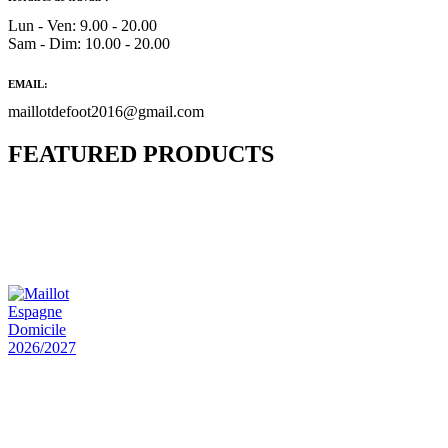
Lun - Ven: 9.00 - 20.00
Sam - Dim: 10.00 - 20.00
EMAIL:
maillotdefoot2016@gmail.com
FEATURED PRODUCTS
Maillot Bresil Domicile 2026/2027
€
48.00
Le prix initial était : €48.00.
€
25.90
Le prix
actuel est : €25.90.
Maillot Espagne Domicile 2026/2027
€
48.00
Le prix initial était : €48.00.
€
25.90
Le prix
actuel est : €25.90.