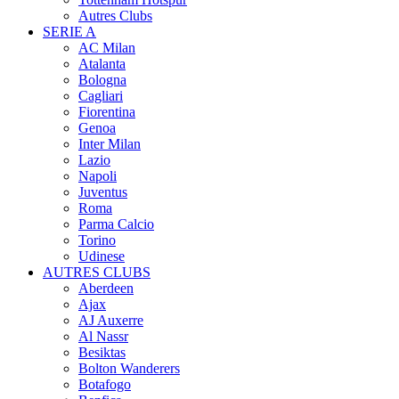
Autres Clubs
SERIE A
AC Milan
Atalanta
Bologna
Cagliari
Fiorentina
Genoa
Inter Milan
Lazio
Napoli
Juventus
Roma
Parma Calcio
Torino
Udinese
AUTRES CLUBS
Aberdeen
Ajax
AJ Auxerre
Al Nassr
Besiktas
Bolton Wanderers
Botafogo