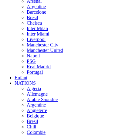
Arsenal
Argentine
Barcelone
Bresil
Chelsea
Inter Milan
Inter Miami
Liverpool
Manchester City
Manchester United
Napoli
PSG
Real Madrid
Portugal
Enfant
NATIONS
Algeria
Allemagne
Arabie Saoudite
Argentine
Angleterre
Belgique
Bresil
Chili
Colombie