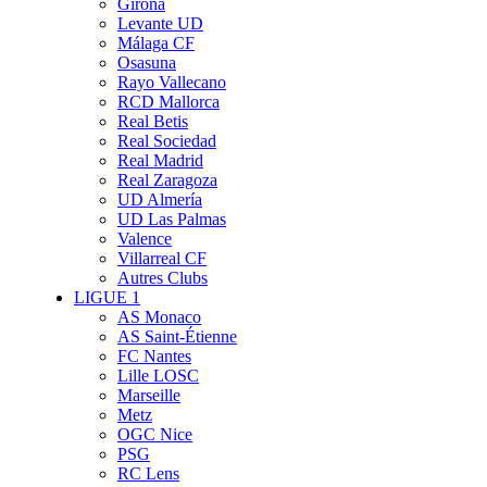
Girona
Levante UD
Málaga CF
Osasuna
Rayo Vallecano
RCD Mallorca
Real Betis
Real Sociedad
Real Madrid
Real Zaragoza
UD Almería
UD Las Palmas
Valence
Villarreal CF
Autres Clubs
LIGUE 1
AS Monaco
AS Saint-Étienne
FC Nantes
Lille LOSC
Marseille
Metz
OGC Nice
PSG
RC Lens