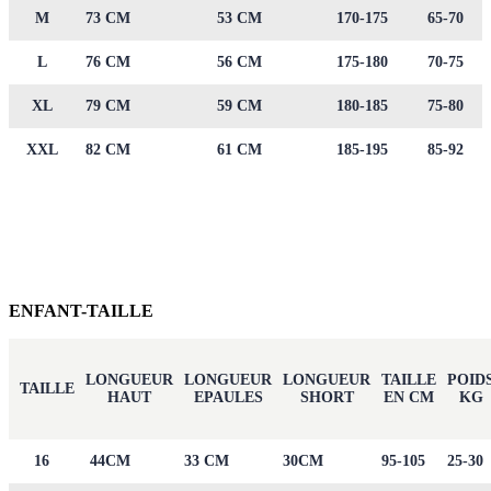
M
73 CM
53 CM
170-175
65-70
L
76 CM
56 CM
175-180
70-75
XL
79 CM
59 CM
180-185
75-80
XXL
82 CM
61 CM
185-195
85-92
ENFANT-TAILLE
LONGUEUR
LONGUEUR
LONGUEUR
TAILLE
POID
TAILLE
HAUT
EPAULES
SHORT
EN CM
KG
16
44CM
33 CM
30CM
95-105
25-30