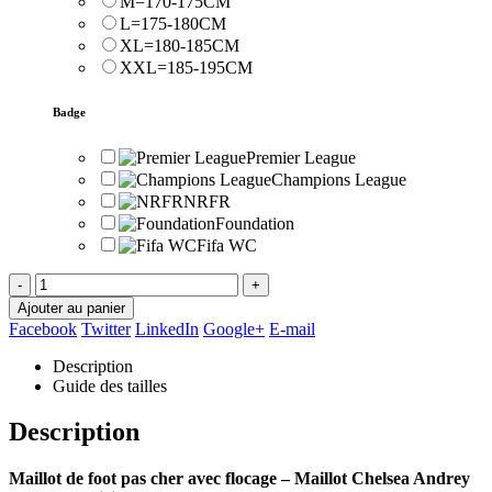
M=170-175CM
L=175-180CM
XL=180-185CM
XXL=185-195CM
Badge
Premier League
Champions League
NRFR
Foundation
Fifa WC
-
+
Ajouter au panier
Facebook
Twitter
LinkedIn
Google+
E-mail
Description
Guide des tailles
Description
Maillot de foot pas cher avec flocage – Maillot Chelsea Andrey