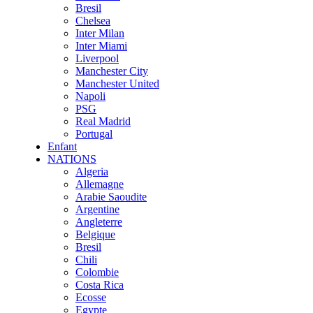
Bresil
Chelsea
Inter Milan
Inter Miami
Liverpool
Manchester City
Manchester United
Napoli
PSG
Real Madrid
Portugal
Enfant
NATIONS
Algeria
Allemagne
Arabie Saoudite
Argentine
Angleterre
Belgique
Bresil
Chili
Colombie
Costa Rica
Ecosse
Egypte