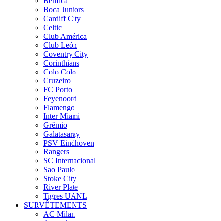
Benfica
Boca Juniors
Cardiff City
Celtic
Club América
Club León
Coventry City
Corinthians
Colo Colo
Cruzeiro
FC Porto
Feyenoord
Flamengo
Inter Miami
Grêmio
Galatasaray
PSV Eindhoven
Rangers
SC Internacional
Sao Paulo
Stoke City
River Plate
Tigres UANL
SURVÊTEMENTS
AC Milan