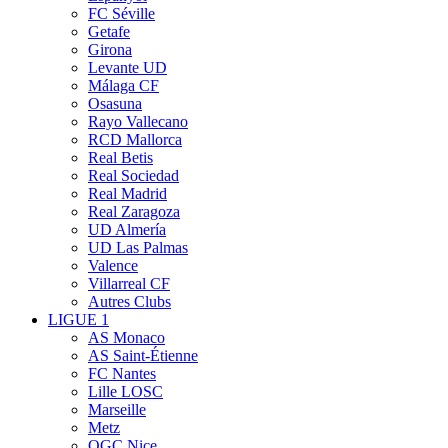
FC Séville
Getafe
Girona
Levante UD
Málaga CF
Osasuna
Rayo Vallecano
RCD Mallorca
Real Betis
Real Sociedad
Real Madrid
Real Zaragoza
UD Almería
UD Las Palmas
Valence
Villarreal CF
Autres Clubs
LIGUE 1
AS Monaco
AS Saint-Étienne
FC Nantes
Lille LOSC
Marseille
Metz
OGC Nice