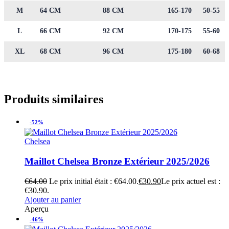
M
64 CM
88 CM
165-170
50-55
L
66 CM
92 CM
170-175
55-60
XL
68 CM
96 CM
175-180
60-68
Produits similaires
-52%
Chelsea
Maillot Chelsea Bronze Extérieur 2025/2026
€
64.00
Le prix initial était : €64.00.
€
30.90
Le prix actuel est :
€30.90.
Ajouter au panier
Aperçu
-46%