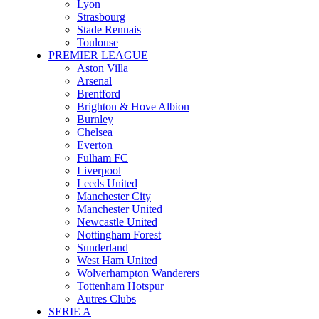
Lyon
Strasbourg
Stade Rennais
Toulouse
PREMIER LEAGUE
Aston Villa
Arsenal
Brentford
Brighton & Hove Albion
Burnley
Chelsea
Everton
Fulham FC
Liverpool
Leeds United
Manchester City
Manchester United
Newcastle United
Nottingham Forest
Sunderland
West Ham United
Wolverhampton Wanderers
Tottenham Hotspur
Autres Clubs
SERIE A