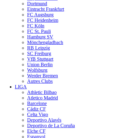
Dortmund
Eintracht Frankfurt
FC Augsburg
FC Heidenheim
FC Köln
FC St. Pauli
Hamburg SV
Mönchengladbach
RB Leipzig
SC Freiburg
VfB Stuttgart
Union Berlin
Wolfsburg
Werder Bremen
Autres Clubs
LIGA
Athletic Bilbao
Atletico Madrid
Barcelone
Cádiz CF
Celta Vigo
Deportivo Alavés
Deportivo de La Coruña
Elche CF
Espanyol