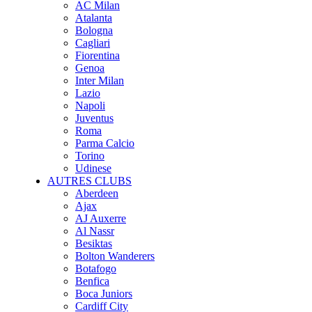
AC Milan
Atalanta
Bologna
Cagliari
Fiorentina
Genoa
Inter Milan
Lazio
Napoli
Juventus
Roma
Parma Calcio
Torino
Udinese
AUTRES CLUBS
Aberdeen
Ajax
AJ Auxerre
Al Nassr
Besiktas
Bolton Wanderers
Botafogo
Benfica
Boca Juniors
Cardiff City