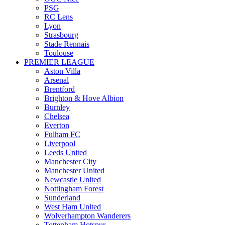
PSG
RC Lens
Lyon
Strasbourg
Stade Rennais
Toulouse
PREMIER LEAGUE
Aston Villa
Arsenal
Brentford
Brighton & Hove Albion
Burnley
Chelsea
Everton
Fulham FC
Liverpool
Leeds United
Manchester City
Manchester United
Newcastle United
Nottingham Forest
Sunderland
West Ham United
Wolverhampton Wanderers
Tottenham Hotspur