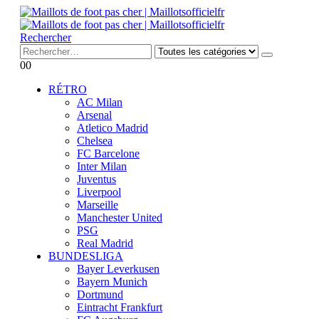
Rechercher
0
0
RÉTRO
AC Milan
Arsenal
Atletico Madrid
Chelsea
FC Barcelone
Inter Milan
Juventus
Liverpool
Marseille
Manchester United
PSG
Real Madrid
BUNDESLIGA
Bayer Leverkusen
Bayern Munich
Dortmund
Eintracht Frankfurt