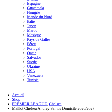
Espagne
Guatemala
Hongrie
Irlande du Nord
Italie
Japon
Maroc
Mexique
Pays de Galles
Pérou
Portugal
Qatar
Salvador
Suede
Ukraine
USA
Venezuela
Tunisie
Accueil
Shop
PREMIER LEAGUE
,
Chelsea
Maillot Chelsea Andrey Santos Domicile 2026/2027