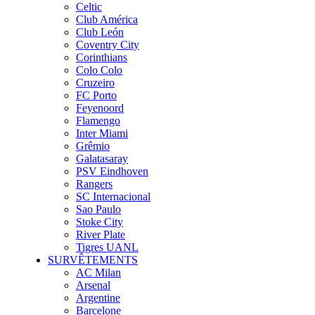
Celtic
Club América
Club León
Coventry City
Corinthians
Colo Colo
Cruzeiro
FC Porto
Feyenoord
Flamengo
Inter Miami
Grêmio
Galatasaray
PSV Eindhoven
Rangers
SC Internacional
Sao Paulo
Stoke City
River Plate
Tigres UANL
SURVÊTEMENTS
AC Milan
Arsenal
Argentine
Barcelone