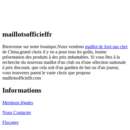
Maillot France Domicile 2026/2027
€
48.00
Le prix initial était : €48.00.
€
25.90
Le prix
actuel est : €25.90.
maillotsofficielfr
Bienvenue sur notre boutique,Nous vendons
maillot de foot pas cher
de China,grand choix il y en a pour tous les goûts, bonne
présentation des produits à des prix imbattables. Si vous êtes à la
recherche du nouveau maillot d'un club ou d'une sélection nationale
à prix discount, que cela soit d'un gardien de but ou d'un joueur,
vous trouverez parmi le vaste choix que propose
maillotsofficielfr.com
Informations
Mentions légales
Nous Contacter
Flocages