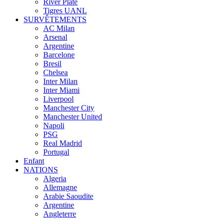
River Plate
Tigres UANL
SURVÊTEMENTS
AC Milan
Arsenal
Argentine
Barcelone
Bresil
Chelsea
Inter Milan
Inter Miami
Liverpool
Manchester City
Manchester United
Napoli
PSG
Real Madrid
Portugal
Enfant
NATIONS
Algeria
Allemagne
Arabie Saoudite
Argentine
Angleterre