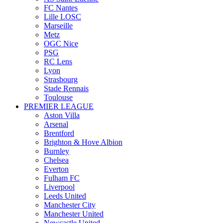
FC Nantes
Lille LOSC
Marseille
Metz
OGC Nice
PSG
RC Lens
Lyon
Strasbourg
Stade Rennais
Toulouse
PREMIER LEAGUE
Aston Villa
Arsenal
Brentford
Brighton & Hove Albion
Burnley
Chelsea
Everton
Fulham FC
Liverpool
Leeds United
Manchester City
Manchester United
Newcastle United