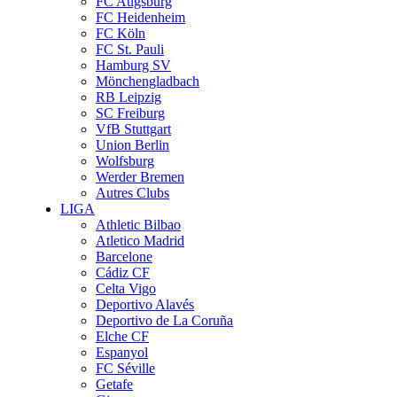
FC Augsburg
FC Heidenheim
FC Köln
FC St. Pauli
Hamburg SV
Mönchengladbach
RB Leipzig
SC Freiburg
VfB Stuttgart
Union Berlin
Wolfsburg
Werder Bremen
Autres Clubs
LIGA
Athletic Bilbao
Atletico Madrid
Barcelone
Cádiz CF
Celta Vigo
Deportivo Alavés
Deportivo de La Coruña
Elche CF
Espanyol
FC Séville
Getafe