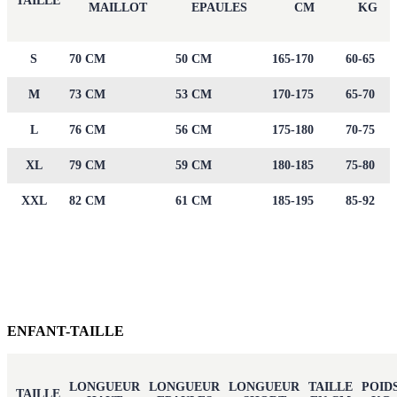
TAILLE
MAILLOT
EPAULES
CM
KG
S
70 CM
50 CM
165-170
60-65
M
73 CM
53 CM
170-175
65-70
L
76 CM
56 CM
175-180
70-75
XL
79 CM
59 CM
180-185
75-80
XXL
82 CM
61 CM
185-195
85-92
ENFANT-TAILLE
LONGUEUR
LONGUEUR
LONGUEUR
TAILLE
POID
TAILLE