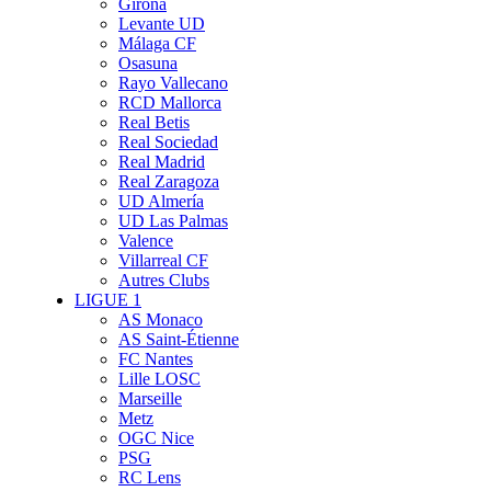
Girona
Levante UD
Málaga CF
Osasuna
Rayo Vallecano
RCD Mallorca
Real Betis
Real Sociedad
Real Madrid
Real Zaragoza
UD Almería
UD Las Palmas
Valence
Villarreal CF
Autres Clubs
LIGUE 1
AS Monaco
AS Saint-Étienne
FC Nantes
Lille LOSC
Marseille
Metz
OGC Nice
PSG
RC Lens