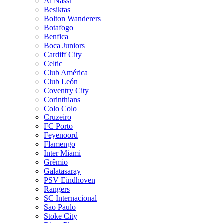
Al Nassr
Besiktas
Bolton Wanderers
Botafogo
Benfica
Boca Juniors
Cardiff City
Celtic
Club América
Club León
Coventry City
Corinthians
Colo Colo
Cruzeiro
FC Porto
Feyenoord
Flamengo
Inter Miami
Grêmio
Galatasaray
PSV Eindhoven
Rangers
SC Internacional
Sao Paulo
Stoke City