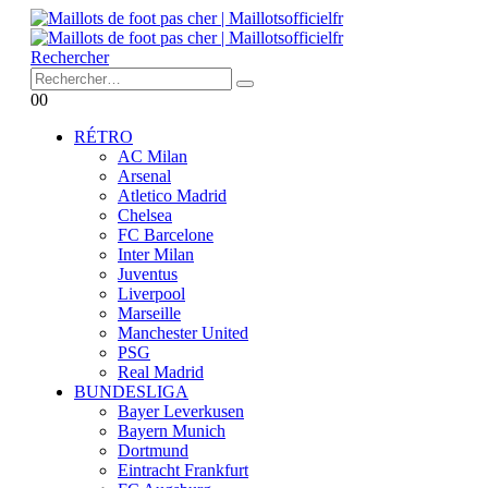
Rechercher
0
0
RÉTRO
AC Milan
Arsenal
Atletico Madrid
Chelsea
FC Barcelone
Inter Milan
Juventus
Liverpool
Marseille
Manchester United
PSG
Real Madrid
BUNDESLIGA
Bayer Leverkusen
Bayern Munich
Dortmund
Eintracht Frankfurt