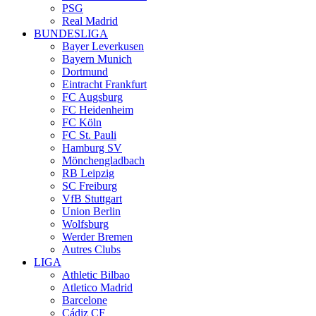
PSG
Real Madrid
BUNDESLIGA
Bayer Leverkusen
Bayern Munich
Dortmund
Eintracht Frankfurt
FC Augsburg
FC Heidenheim
FC Köln
FC St. Pauli
Hamburg SV
Mönchengladbach
RB Leipzig
SC Freiburg
VfB Stuttgart
Union Berlin
Wolfsburg
Werder Bremen
Autres Clubs
LIGA
Athletic Bilbao
Atletico Madrid
Barcelone
Cádiz CF