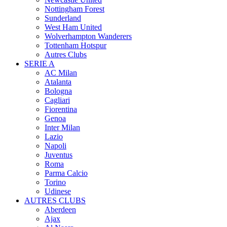
Nottingham Forest
Sunderland
West Ham United
Wolverhampton Wanderers
Tottenham Hotspur
Autres Clubs
SERIE A
AC Milan
Atalanta
Bologna
Cagliari
Fiorentina
Genoa
Inter Milan
Lazio
Napoli
Juventus
Roma
Parma Calcio
Torino
Udinese
AUTRES CLUBS
Aberdeen
Ajax