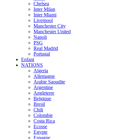
Chelsea
Inter Milan
Inter Miami
Liverpool
Manchester City
Manchester United
Napoli
PSG
Real Madrid
Portugal
Enfant
NATIONS
Algeria
Allemagne
Arabie Saoudite
Argentine
Angleterre
Belgique
Bresil
Chili
Colombie
Costa Rica
Ecosse
Egypte
Espagne