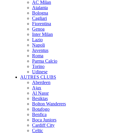
AC Milan
Atalanta
Bologna
Cagliari
Fiorentina
Genoa
Inter Milan
Lazio
Napoli
Juventus
Roma
Parma Calcio
Torino
Udinese
AUTRES CLUBS
Aberdeen
Ajax
Al Nassr
Besiktas
Bolton Wanderers
Botafogo
Benfica
Boca Juniors
Cardiff City
Celtic