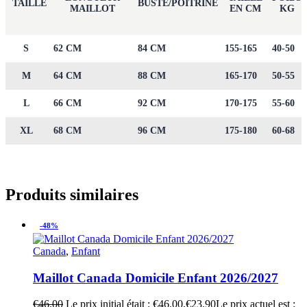
TAILLE
BUSTE/POITRINE
MAILLOT
EN CM
KG
S
62 CM
84 CM
155-165
40-50
M
64 CM
88 CM
165-170
50-55
L
66 CM
92 CM
170-175
55-60
XL
68 CM
96 CM
175-180
60-68
Produits similaires
-48%
Canada
,
Enfant
Maillot Canada Domicile Enfant 2026/2027
€
46.00
Le prix initial était : €46.00.
€
23.90
Le prix actuel est :