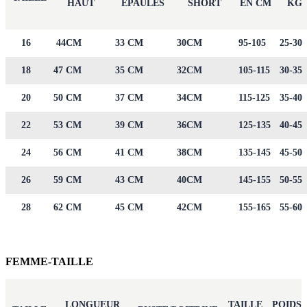
HAUT
EPAULES
SHORT
EN CM
KG
16
44CM
33 CM
30CM
95-105
25-30
18
47 CM
35 CM
32CM
105-115
30-35
20
50 CM
37 CM
34CM
115-125
35-40
22
53 CM
39 CM
36CM
125-135
40-45
24
56 CM
41 CM
38CM
135-145
45-50
26
59 CM
43 CM
40CM
145-155
50-55
28
62 CM
45 CM
42CM
155-165
55-60
FEMME-TAILLE
LONGUEUR
TAILLE
POIDS