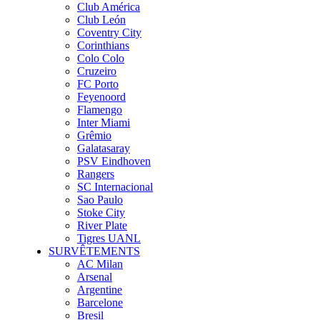
Club América
Club León
Coventry City
Corinthians
Colo Colo
Cruzeiro
FC Porto
Feyenoord
Flamengo
Inter Miami
Grêmio
Galatasaray
PSV Eindhoven
Rangers
SC Internacional
Sao Paulo
Stoke City
River Plate
Tigres UANL
SURVÊTEMENTS
AC Milan
Arsenal
Argentine
Barcelone
Bresil