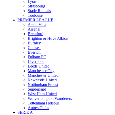
Lyon
Strasbourg
Stade Rennais
Toulouse
PREMIER LEAGUE
Aston Villa
Arsenal
Brentford
Brighton & Hove Albion
Burnley
Chelsea
Everton
Fulham FC
Liverpool
Leeds United
Manchester City
Manchester United
Newcastle United
Nottingham Forest
Sunderland
West Ham United
Wolverhampton Wanderers
Tottenham Hotspur
Autres Clubs
SERIE A