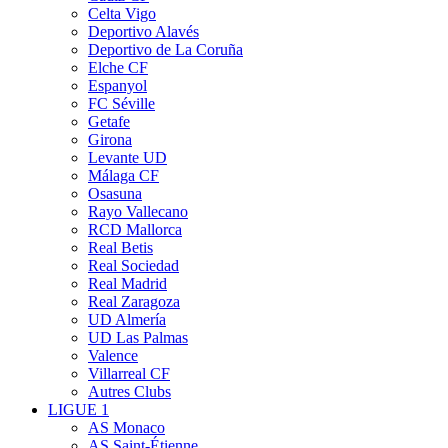
Celta Vigo
Deportivo Alavés
Deportivo de La Coruña
Elche CF
Espanyol
FC Séville
Getafe
Girona
Levante UD
Málaga CF
Osasuna
Rayo Vallecano
RCD Mallorca
Real Betis
Real Sociedad
Real Madrid
Real Zaragoza
UD Almería
UD Las Palmas
Valence
Villarreal CF
Autres Clubs
LIGUE 1
AS Monaco
AS Saint-Étienne