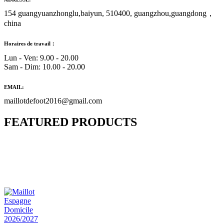
154 guangyuanzhonglu,baiyun, 510400, guangzhou,guangdong，
china
Horaires de travail：
Lun - Ven: 9.00 - 20.00
Sam - Dim: 10.00 - 20.00
EMAIL:
maillotdefoot2016@gmail.com
FEATURED PRODUCTS
Maillot Bresil Domicile 2026/2027
€
48.00
Le prix initial était : €48.00.
€
25.90
Le prix
actuel est : €25.90.