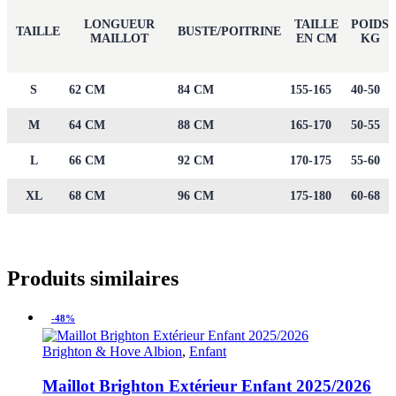
LONGUEUR
TAILLE
POIDS
TAILLE
BUSTE/POITRINE
MAILLOT
EN CM
KG
S
62 CM
84 CM
155-165
40-50
M
64 CM
88 CM
165-170
50-55
L
66 CM
92 CM
170-175
55-60
XL
68 CM
96 CM
175-180
60-68
Produits similaires
-48%
Brighton & Hove Albion
,
Enfant
Maillot Brighton Extérieur Enfant 2025/2026