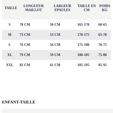
LONGUEUR
LARGEUR
TAILLE EN
POIDS
TAILLE
MAILLOT
EPAULES
CM
KG
S
70 CM
50 CM
165-170
60-65
M
73 CM
53 CM
170-175
65-70
L
76 CM
56 CM
175-180
70-75
XL
79 CM
59 CM
180-185
75-80
XXL
82 CM
61 CM
185-195
85-92
ENFANT-TAILLE