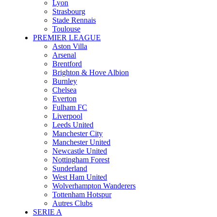
Lyon
Strasbourg
Stade Rennais
Toulouse
PREMIER LEAGUE
Aston Villa
Arsenal
Brentford
Brighton & Hove Albion
Burnley
Chelsea
Everton
Fulham FC
Liverpool
Leeds United
Manchester City
Manchester United
Newcastle United
Nottingham Forest
Sunderland
West Ham United
Wolverhampton Wanderers
Tottenham Hotspur
Autres Clubs
SERIE A