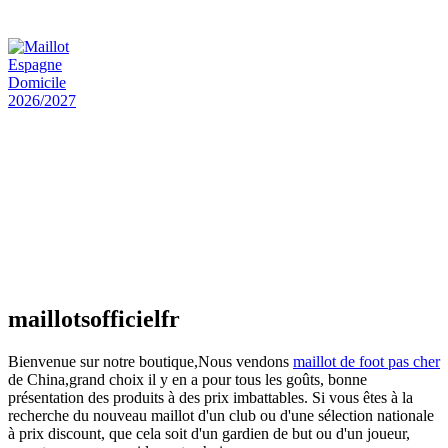
€
48.00
Le prix initial était : €48.00.
€
25.90
Le prix
actuel est : €25.90.
Maillot Espagne Domicile 2026/2027
€
48.00
Le prix initial était : €48.00.
€
25.90
Le prix
actuel est : €25.90.
Maillot France Domicile 2026/2027
€
48.00
Le prix initial était : €48.00.
€
25.90
Le prix
actuel est : €25.90.
maillotsofficielfr
Bienvenue sur notre boutique,Nous vendons
maillot de foot pas cher
de China,grand choix il y en a pour tous les goûts, bonne
présentation des produits à des prix imbattables. Si vous êtes à la
recherche du nouveau maillot d'un club ou d'une sélection nationale
à prix discount, que cela soit d'un gardien de but ou d'un joueur,