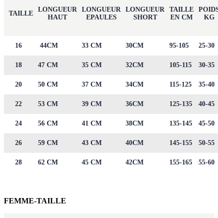
LONGUEUR
LONGUEUR
LONGUEUR
TAILLE
POID
TAILLE
HAUT
EPAULES
SHORT
EN CM
KG
16
44CM
33 CM
30CM
95-105
25-30
18
47 CM
35 CM
32CM
105-115
30-35
20
50 CM
37 CM
34CM
115-125
35-40
22
53 CM
39 CM
36CM
125-135
40-45
24
56 CM
41 CM
38CM
135-145
45-50
26
59 CM
43 CM
40CM
145-155
50-55
28
62 CM
45 CM
42CM
155-165
55-60
FEMME-TAILLE