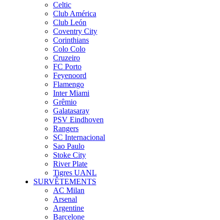
Celtic
Club América
Club León
Coventry City
Corinthians
Colo Colo
Cruzeiro
FC Porto
Feyenoord
Flamengo
Inter Miami
Grêmio
Galatasaray
PSV Eindhoven
Rangers
SC Internacional
Sao Paulo
Stoke City
River Plate
Tigres UANL
SURVÊTEMENTS
AC Milan
Arsenal
Argentine
Barcelone