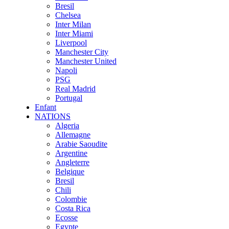
Bresil
Chelsea
Inter Milan
Inter Miami
Liverpool
Manchester City
Manchester United
Napoli
PSG
Real Madrid
Portugal
Enfant
NATIONS
Algeria
Allemagne
Arabie Saoudite
Argentine
Angleterre
Belgique
Bresil
Chili
Colombie
Costa Rica
Ecosse
Egypte