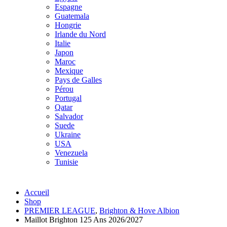
Espagne
Guatemala
Hongrie
Irlande du Nord
Italie
Japon
Maroc
Mexique
Pays de Galles
Pérou
Portugal
Qatar
Salvador
Suede
Ukraine
USA
Venezuela
Tunisie
Accueil
Shop
PREMIER LEAGUE
,
Brighton & Hove Albion
Maillot Brighton 125 Ans 2026/2027