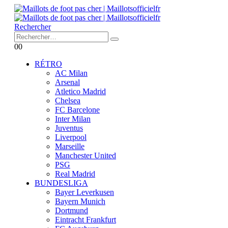
Rechercher
0
0
RÉTRO
AC Milan
Arsenal
Atletico Madrid
Chelsea
FC Barcelone
Inter Milan
Juventus
Liverpool
Marseille
Manchester United
PSG
Real Madrid
BUNDESLIGA
Bayer Leverkusen
Bayern Munich
Dortmund
Eintracht Frankfurt