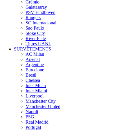
Grêmio
Galatasaray
PSV Eindhoven
Rangers
SC Internacional
Sao Paulo
Stoke City
River Plate
Tigres UANL
SURVÊTEMENTS
AC Milan
Arsenal
Argentine
Barcelone
Bresil
Chelsea
Inter Milan
Inter Miami
Liverpool
Manchester City
Manchester United
Napoli
PSG
Real Madrid
Portugal