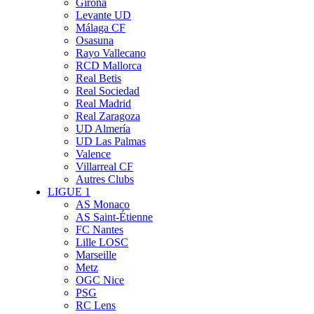
Girona
Levante UD
Málaga CF
Osasuna
Rayo Vallecano
RCD Mallorca
Real Betis
Real Sociedad
Real Madrid
Real Zaragoza
UD Almería
UD Las Palmas
Valence
Villarreal CF
Autres Clubs
LIGUE 1
AS Monaco
AS Saint-Étienne
FC Nantes
Lille LOSC
Marseille
Metz
OGC Nice
PSG
RC Lens