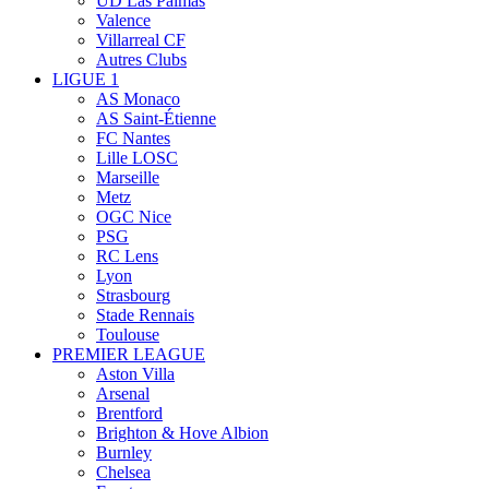
UD Las Palmas
Valence
Villarreal CF
Autres Clubs
LIGUE 1
AS Monaco
AS Saint-Étienne
FC Nantes
Lille LOSC
Marseille
Metz
OGC Nice
PSG
RC Lens
Lyon
Strasbourg
Stade Rennais
Toulouse
PREMIER LEAGUE
Aston Villa
Arsenal
Brentford
Brighton & Hove Albion
Burnley
Chelsea