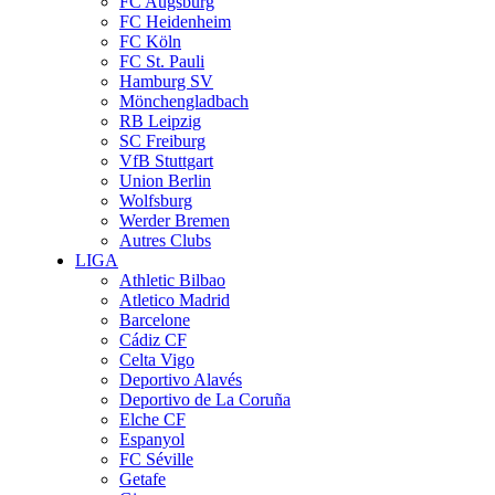
FC Augsburg
FC Heidenheim
FC Köln
FC St. Pauli
Hamburg SV
Mönchengladbach
RB Leipzig
SC Freiburg
VfB Stuttgart
Union Berlin
Wolfsburg
Werder Bremen
Autres Clubs
LIGA
Athletic Bilbao
Atletico Madrid
Barcelone
Cádiz CF
Celta Vigo
Deportivo Alavés
Deportivo de La Coruña
Elche CF
Espanyol
FC Séville
Getafe