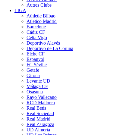
Autres Clubs
LIGA
Athletic Bilbao
Atletico Madrid
Barcelone
Cádiz CF
Celta Vigo
Deportivo Alavés
Deportivo de La Coruña
Elche CF
Espanyol
FC Séville
Getafe
Girona
Levante UD
Málaga CF
Osasuna
Rayo Vallecano
RCD Mallorca
Real Betis
Real Sociedad
Real Madrid
Real Zaragoza
UD Almería