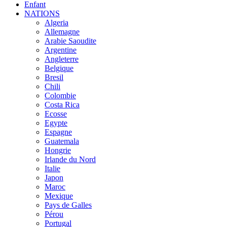
Enfant
NATIONS
Algeria
Allemagne
Arabie Saoudite
Argentine
Angleterre
Belgique
Bresil
Chili
Colombie
Costa Rica
Ecosse
Egypte
Espagne
Guatemala
Hongrie
Irlande du Nord
Italie
Japon
Maroc
Mexique
Pays de Galles
Pérou
Portugal