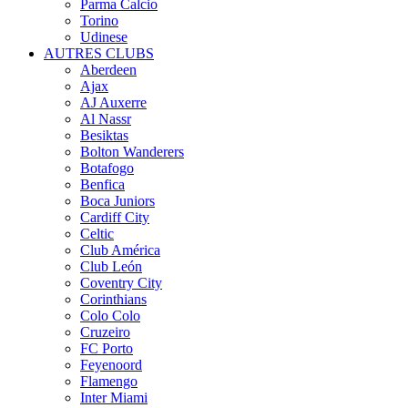
Parma Calcio
Torino
Udinese
AUTRES CLUBS
Aberdeen
Ajax
AJ Auxerre
Al Nassr
Besiktas
Bolton Wanderers
Botafogo
Benfica
Boca Juniors
Cardiff City
Celtic
Club América
Club León
Coventry City
Corinthians
Colo Colo
Cruzeiro
FC Porto
Feyenoord
Flamengo
Inter Miami