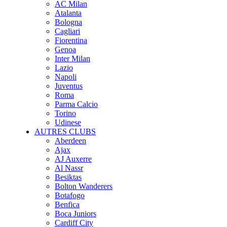
AC Milan
Atalanta
Bologna
Cagliari
Fiorentina
Genoa
Inter Milan
Lazio
Napoli
Juventus
Roma
Parma Calcio
Torino
Udinese
AUTRES CLUBS
Aberdeen
Ajax
AJ Auxerre
Al Nassr
Besiktas
Bolton Wanderers
Botafogo
Benfica
Boca Juniors
Cardiff City