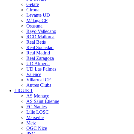
Getafe
Girona
Levante UD
Málaga CF
Osasuna
Rayo Vallecano
RCD Mallorca
Real Betis
Real Sociedad
Real Madrid
Real Zaragoza
UD Almería
UD Las Palmas
Valence
Villarreal CF
Autres Clubs
LIGUE 1
AS Monaco
AS Saint-Étienne
FC Nantes
Lille LOSC
Marseille
Metz
OGC Nice
PSG