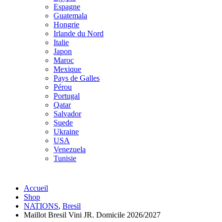
Espagne
Guatemala
Hongrie
Irlande du Nord
Italie
Japon
Maroc
Mexique
Pays de Galles
Pérou
Portugal
Qatar
Salvador
Suede
Ukraine
USA
Venezuela
Tunisie
Accueil
Shop
NATIONS
,
Bresil
Maillot Bresil Vini JR. Domicile 2026/2027