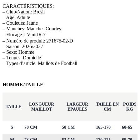
CARACTÉRISTIQUES:
– Club/Nation: Bresil
– Age: Adulte
– Couleurs: Jaune
– Manches: Manches Courtes
– Flocage：Vini JR.7
– Numéro de produit: 271675-02-D
– Saison: 2026/2027
– Sexe: Homme
– Tenues: Domicile
– Types d’article: Maillots de Football
HOMME-TAILLE
LONGUEUR
LARGEUR
TAILLE EN
POIDS
TAILLE
MAILLOT
EPAULES
CM
KG
S
70 CM
50 CM
165-170
60-65
M
73 CM
53 CM
170-175
65-70