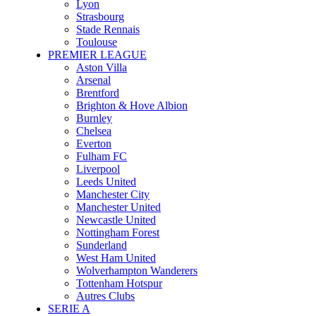
Lyon
Strasbourg
Stade Rennais
Toulouse
PREMIER LEAGUE
Aston Villa
Arsenal
Brentford
Brighton & Hove Albion
Burnley
Chelsea
Everton
Fulham FC
Liverpool
Leeds United
Manchester City
Manchester United
Newcastle United
Nottingham Forest
Sunderland
West Ham United
Wolverhampton Wanderers
Tottenham Hotspur
Autres Clubs
SERIE A