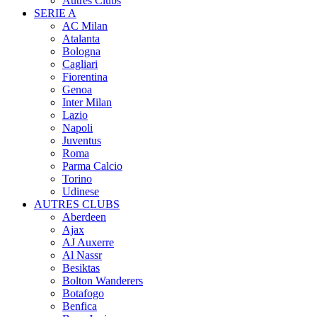
Autres Clubs
SERIE A
AC Milan
Atalanta
Bologna
Cagliari
Fiorentina
Genoa
Inter Milan
Lazio
Napoli
Juventus
Roma
Parma Calcio
Torino
Udinese
AUTRES CLUBS
Aberdeen
Ajax
AJ Auxerre
Al Nassr
Besiktas
Bolton Wanderers
Botafogo
Benfica