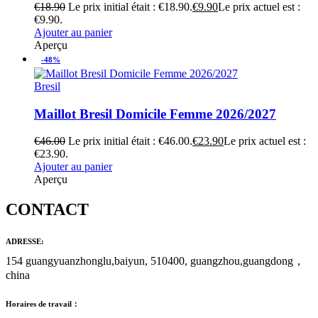
€
18.90
Le prix initial était : €18.90.
€
9.90
Le prix actuel est :
€9.90.
Ajouter au panier
Aperçu
-48%
Bresil
Maillot Bresil Domicile Femme 2026/2027
€
46.00
Le prix initial était : €46.00.
€
23.90
Le prix actuel est :
€23.90.
Ajouter au panier
Aperçu
CONTACT
ADRESSE:
154 guangyuanzhonglu,baiyun, 510400, guangzhou,guangdong，
china
Horaires de travail：