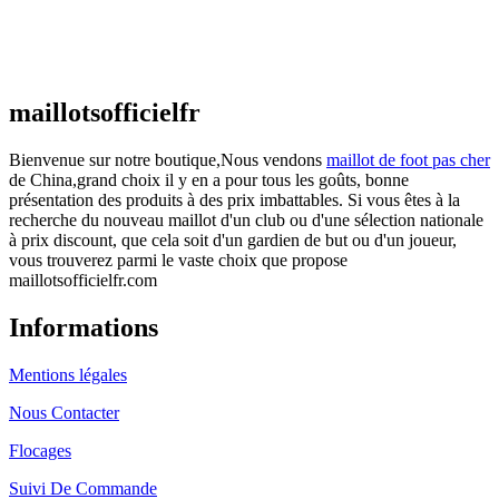
Maillot France Domicile 2026/2027
€
48.00
Le prix initial était : €48.00.
€
25.90
Le prix
actuel est : €25.90.
maillotsofficielfr
Bienvenue sur notre boutique,Nous vendons
maillot de foot pas cher
de China,grand choix il y en a pour tous les goûts, bonne
présentation des produits à des prix imbattables. Si vous êtes à la
recherche du nouveau maillot d'un club ou d'une sélection nationale
à prix discount, que cela soit d'un gardien de but ou d'un joueur,
vous trouverez parmi le vaste choix que propose
maillotsofficielfr.com
Informations
Mentions légales
Nous Contacter
Flocages
Suivi De Commande