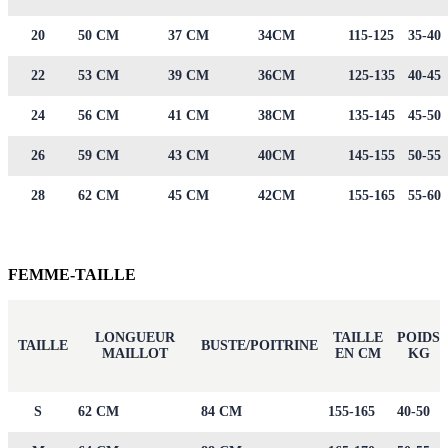
20
50 CM
37 CM
34CM
115-125
35-40
22
53 CM
39 CM
36CM
125-135
40-45
24
56 CM
41 CM
38CM
135-145
45-50
26
59 CM
43 CM
40CM
145-155
50-55
28
62 CM
45 CM
42CM
155-165
55-60
FEMME-TAILLE
LONGUEUR
TAILLE
POIDS
TAILLE
BUSTE/POITRINE
MAILLOT
EN CM
KG
S
62 CM
84 CM
155-165
40-50