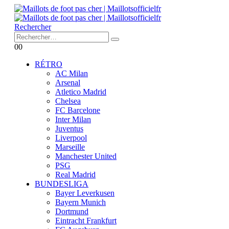
Rechercher
0
0
RÉTRO
AC Milan
Arsenal
Atletico Madrid
Chelsea
FC Barcelone
Inter Milan
Juventus
Liverpool
Marseille
Manchester United
PSG
Real Madrid
BUNDESLIGA
Bayer Leverkusen
Bayern Munich
Dortmund
Eintracht Frankfurt