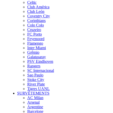
Celtic
Club América
Club León
Coventry City
Corinthians
Colo Colo
Cruzeiro
FC Porto
Feyenoord
Flamengo
Inter Miami
Grêmio
Galatasaray
PSV Eindhoven
Rangers
SC Internacional
Sao Paulo
Stoke City
River Plate
Tigres UANL
SURVÊTEMENTS
AC Milan
Arsenal
Argentine
Barcelone