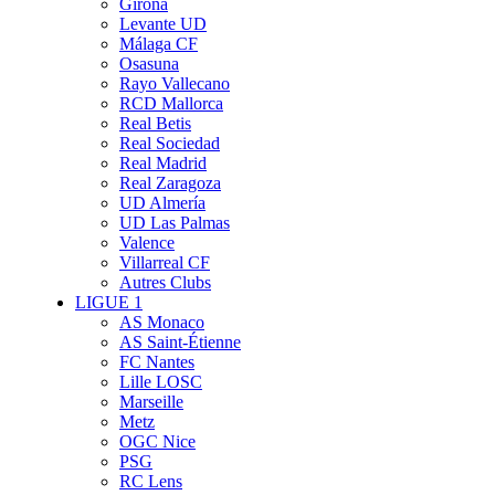
Girona
Levante UD
Málaga CF
Osasuna
Rayo Vallecano
RCD Mallorca
Real Betis
Real Sociedad
Real Madrid
Real Zaragoza
UD Almería
UD Las Palmas
Valence
Villarreal CF
Autres Clubs
LIGUE 1
AS Monaco
AS Saint-Étienne
FC Nantes
Lille LOSC
Marseille
Metz
OGC Nice
PSG
RC Lens