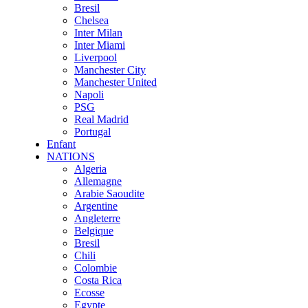
Bresil
Chelsea
Inter Milan
Inter Miami
Liverpool
Manchester City
Manchester United
Napoli
PSG
Real Madrid
Portugal
Enfant
NATIONS
Algeria
Allemagne
Arabie Saoudite
Argentine
Angleterre
Belgique
Bresil
Chili
Colombie
Costa Rica
Ecosse
Egypte