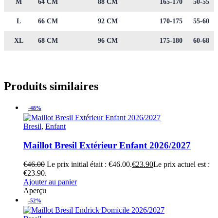
M
64 CM
88 CM
165-170
50-55
L
66 CM
92 CM
170-175
55-60
XL
68 CM
96 CM
175-180
60-68
Produits similaires
-48%
Bresil
,
Enfant
Maillot Bresil Extérieur Enfant 2026/2027
€
46.00
Le prix initial était : €46.00.
€
23.90
Le prix actuel est :
€23.90.
Ajouter au panier
Aperçu
-52%