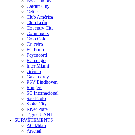
Boca Juniors
Cardiff City
Celtic
Club América
Club León
Coventry City
Corinthians
Colo Colo
Cruzeiro
FC Porto
Feyenoord
Flamengo
Inter Miami
Grêmio
Galatasaray
PSV Eindhoven
Rangers
SC Internacional
Sao Paulo
Stoke City
River Plate
Tigres UANL
SURVÊTEMENTS
AC Milan
Arsenal