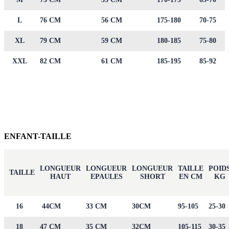
L
76 CM
56 CM
175-180
70-75
XL
79 CM
59 CM
180-185
75-80
XXL
82 CM
61 CM
185-195
85-92
ENFANT-TAILLE
LONGUEUR
LONGUEUR
LONGUEUR
TAILLE
POID
TAILLE
HAUT
EPAULES
SHORT
EN CM
KG
16
44CM
33 CM
30CM
95-105
25-30
18
47 CM
35 CM
32CM
105-115
30-35