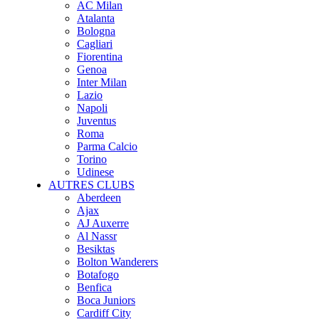
AC Milan
Atalanta
Bologna
Cagliari
Fiorentina
Genoa
Inter Milan
Lazio
Napoli
Juventus
Roma
Parma Calcio
Torino
Udinese
AUTRES CLUBS
Aberdeen
Ajax
AJ Auxerre
Al Nassr
Besiktas
Bolton Wanderers
Botafogo
Benfica
Boca Juniors
Cardiff City