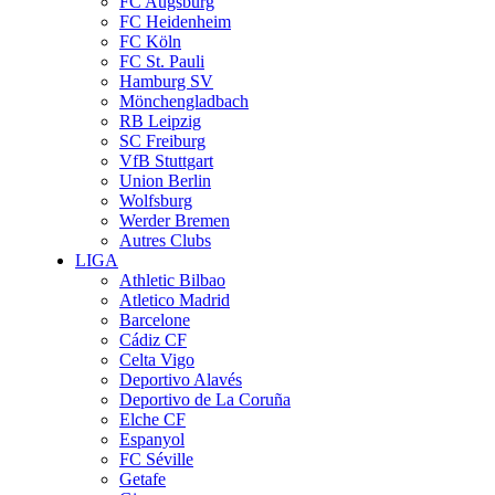
FC Augsburg
FC Heidenheim
FC Köln
FC St. Pauli
Hamburg SV
Mönchengladbach
RB Leipzig
SC Freiburg
VfB Stuttgart
Union Berlin
Wolfsburg
Werder Bremen
Autres Clubs
LIGA
Athletic Bilbao
Atletico Madrid
Barcelone
Cádiz CF
Celta Vigo
Deportivo Alavés
Deportivo de La Coruña
Elche CF
Espanyol
FC Séville
Getafe