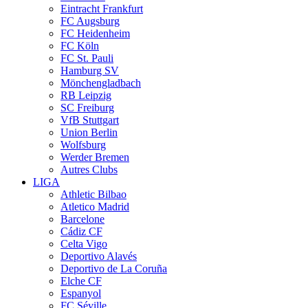
Eintracht Frankfurt
FC Augsburg
FC Heidenheim
FC Köln
FC St. Pauli
Hamburg SV
Mönchengladbach
RB Leipzig
SC Freiburg
VfB Stuttgart
Union Berlin
Wolfsburg
Werder Bremen
Autres Clubs
LIGA
Athletic Bilbao
Atletico Madrid
Barcelone
Cádiz CF
Celta Vigo
Deportivo Alavés
Deportivo de La Coruña
Elche CF
Espanyol
FC Séville