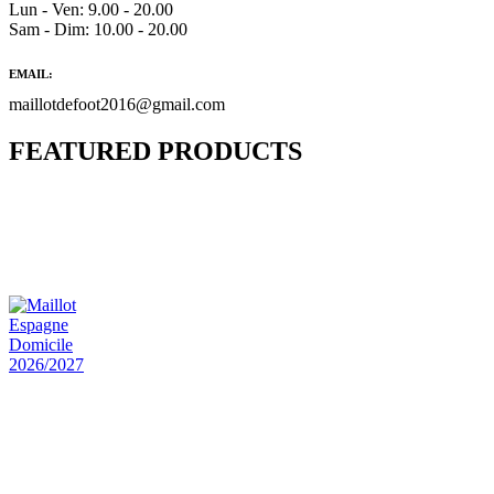
Lun - Ven: 9.00 - 20.00
Sam - Dim: 10.00 - 20.00
EMAIL:
maillotdefoot2016@gmail.com
FEATURED PRODUCTS
Maillot Bresil Domicile 2026/2027
€
48.00
Le prix initial était : €48.00.
€
25.90
Le prix
actuel est : €25.90.
Maillot Espagne Domicile 2026/2027
€
48.00
Le prix initial était : €48.00.
€
25.90
Le prix
actuel est : €25.90.