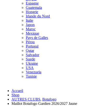
Espagne
Guatemala
Hongrie
Irlande du Nord
Italie
Japon
Maroc
Mexique
Pays de Galles
Pérou
Portugal
Qatar
Salvador
Suede
Ukraine
USA
Venezuela
Tunisie
Accueil
Shop
AUTRES CLUBS
,
Botafogo
Maillot Botafogo Gardien 2026/2027 Jaune