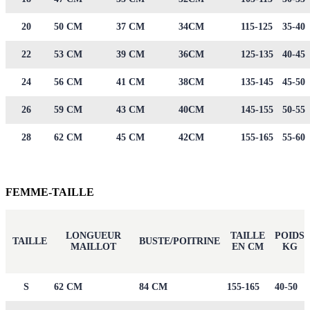
20
50 CM
37 CM
34CM
115-125
35-40
22
53 CM
39 CM
36CM
125-135
40-45
24
56 CM
41 CM
38CM
135-145
45-50
26
59 CM
43 CM
40CM
145-155
50-55
28
62 CM
45 CM
42CM
155-165
55-60
FEMME-TAILLE
LONGUEUR
TAILLE
POIDS
TAILLE
BUSTE/POITRINE
MAILLOT
EN CM
KG
S
62 CM
84 CM
155-165
40-50