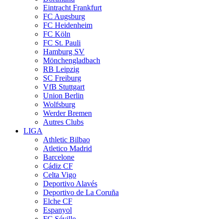
Eintracht Frankfurt
FC Augsburg
FC Heidenheim
FC Köln
FC St. Pauli
Hamburg SV
Mönchengladbach
RB Leipzig
SC Freiburg
VfB Stuttgart
Union Berlin
Wolfsburg
Werder Bremen
Autres Clubs
LIGA
Athletic Bilbao
Atletico Madrid
Barcelone
Cádiz CF
Celta Vigo
Deportivo Alavés
Deportivo de La Coruña
Elche CF
Espanyol
FC Séville