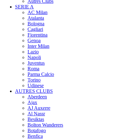
Autres Clubs
SERIE A
AC Milan
Atalanta
Bologna
Cagliari
Fiorentina
Genoa
Inter Milan
Lazio
Napoli
Juventus
Roma
Parma Calcio
Torino
Udinese
AUTRES CLUBS
Aberdeen
Ajax
AJ Auxerre
Al Nassr
Besiktas
Bolton Wanderers
Botafogo
Benfica