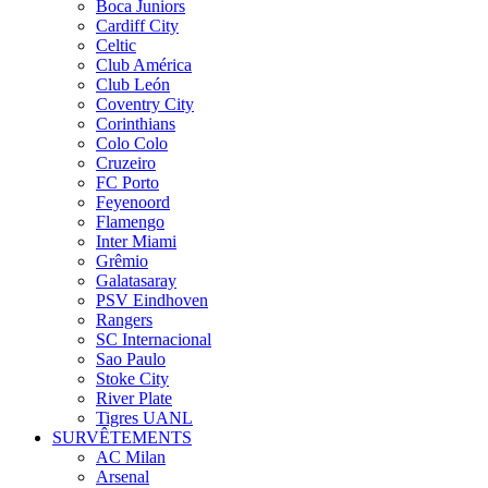
Boca Juniors
Cardiff City
Celtic
Club América
Club León
Coventry City
Corinthians
Colo Colo
Cruzeiro
FC Porto
Feyenoord
Flamengo
Inter Miami
Grêmio
Galatasaray
PSV Eindhoven
Rangers
SC Internacional
Sao Paulo
Stoke City
River Plate
Tigres UANL
SURVÊTEMENTS
AC Milan
Arsenal