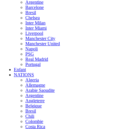
Argentine
Barcelone
Bresil
Chelsea
Inter Milan
Inter Miami
Liverpool
Manchester City
Manchester United
Napoli
PSG
Real Madrid
Portugal
Enfant
NATIONS
Algeria
Allemagne
Arabie Saoudite
Argentine
Angleterre
Belgique
Bresil
Chili
Colombie
Costa Rica