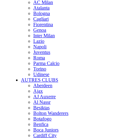
AC Milan
Atalanta
Bologna
Cagliari
Fiorentina
Genoa
Inter Milan
Lazio
Napoli
Juventus
Roma
Parma Calcio
Torino
Udinese
AUTRES CLUBS
Aberdeen
Ajax
AJ Auxerre
Al Nassr
Besiktas
Bolton Wanderers
Botafogo
Benfica
Boca Juniors
Cardiff City