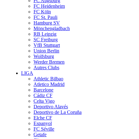
FC Augsburg
FC Heidenheim
FC Köln
FC St. Pauli
Hamburg SV
Mönchengladbach
RB Leipzig
SC Freiburg
VfB Stuttgart
Union Berlin
Wolfsburg
Werder Bremen
Autres Clubs
LIGA
Athletic Bilbao
Atletico Madrid
Barcelone
Cádiz CF
Celta Vigo
Deportivo Alavés
Deportivo de La Coruña
Elche CF
Espanyol
FC Séville
Getafe