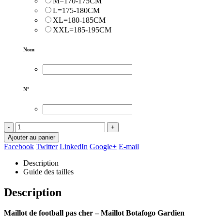
M=170-175CM
L=175-180CM
XL=180-185CM
XXL=185-195CM
Nom
N°
-
+
Ajouter au panier
Facebook
Twitter
LinkedIn
Google+
E-mail
Description
Guide des tailles
Description
Maillot de football pas cher – Maillot Botafogo Gardien