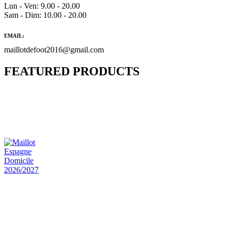
Lun - Ven: 9.00 - 20.00
Sam - Dim: 10.00 - 20.00
EMAIL:
maillotdefoot2016@gmail.com
FEATURED PRODUCTS
Maillot Bresil Domicile 2026/2027
€
48.00
Le prix initial était : €48.00.
€
25.90
Le prix
actuel est : €25.90.
Maillot Espagne Domicile 2026/2027
€
48.00
Le prix initial était : €48.00.
€
25.90
Le prix
actuel est : €25.90.