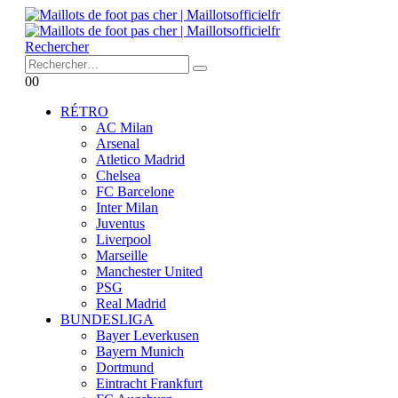
Rechercher
0
0
RÉTRO
AC Milan
Arsenal
Atletico Madrid
Chelsea
FC Barcelone
Inter Milan
Juventus
Liverpool
Marseille
Manchester United
PSG
Real Madrid
BUNDESLIGA
Bayer Leverkusen
Bayern Munich
Dortmund
Eintracht Frankfurt