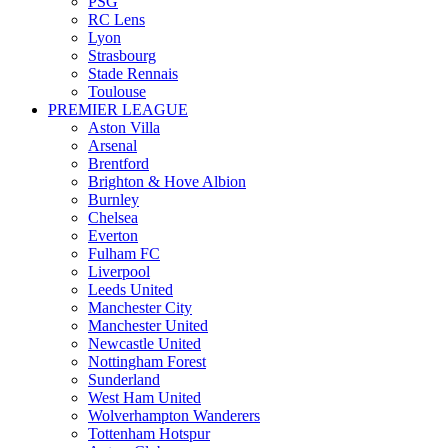
PSG
RC Lens
Lyon
Strasbourg
Stade Rennais
Toulouse
PREMIER LEAGUE
Aston Villa
Arsenal
Brentford
Brighton & Hove Albion
Burnley
Chelsea
Everton
Fulham FC
Liverpool
Leeds United
Manchester City
Manchester United
Newcastle United
Nottingham Forest
Sunderland
West Ham United
Wolverhampton Wanderers
Tottenham Hotspur