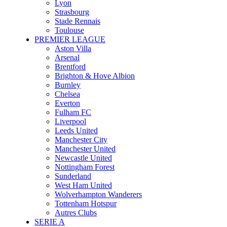
Lyon
Strasbourg
Stade Rennais
Toulouse
PREMIER LEAGUE
Aston Villa
Arsenal
Brentford
Brighton & Hove Albion
Burnley
Chelsea
Everton
Fulham FC
Liverpool
Leeds United
Manchester City
Manchester United
Newcastle United
Nottingham Forest
Sunderland
West Ham United
Wolverhampton Wanderers
Tottenham Hotspur
Autres Clubs
SERIE A