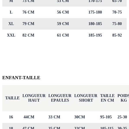
M
73 CM
53 CM
170-175
65-70
L
76 CM
56 CM
175-180
70-75
XL
79 CM
59 CM
180-185
75-80
XXL
82 CM
61 CM
185-195
85-92
ENFANT-TAILLE
LONGUEUR
LONGUEUR
LONGUEUR
TAILLE
POID
TAILLE
HAUT
EPAULES
SHORT
EN CM
KG
16
44CM
33 CM
30CM
95-105
25-30
18
47 CM
35 CM
32CM
105-115
30-35