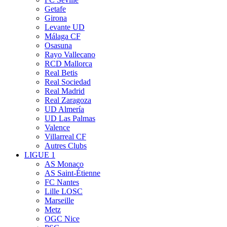
Getafe
Girona
Levante UD
Málaga CF
Osasuna
Rayo Vallecano
RCD Mallorca
Real Betis
Real Sociedad
Real Madrid
Real Zaragoza
UD Almería
UD Las Palmas
Valence
Villarreal CF
Autres Clubs
LIGUE 1
AS Monaco
AS Saint-Étienne
FC Nantes
Lille LOSC
Marseille
Metz
OGC Nice