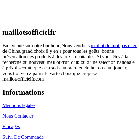
Maillot France Domicile 2026/2027
€
48.00
Le prix initial était : €48.00.
€
25.90
Le prix
actuel est : €25.90.
maillotsofficielfr
Bienvenue sur notre boutique,Nous vendons
maillot de foot pas cher
de China,grand choix il y en a pour tous les goûts, bonne
présentation des produits à des prix imbattables. Si vous êtes à la
recherche du nouveau maillot d'un club ou d'une sélection nationale
à prix discount, que cela soit d'un gardien de but ou d'un joueur,
vous trouverez parmi le vaste choix que propose
maillotsofficielfr.com
Informations
Mentions légales
Nous Contacter
Flocages
Suivi De Commande