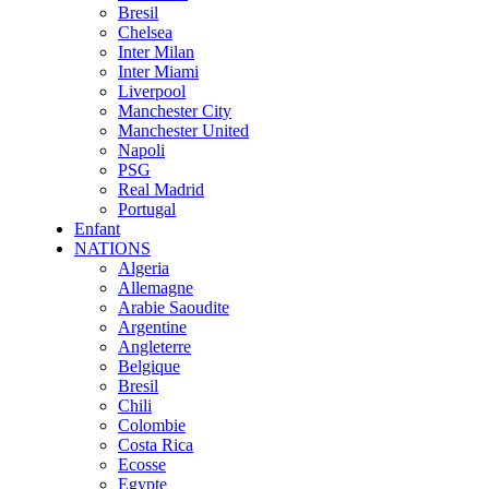
Bresil
Chelsea
Inter Milan
Inter Miami
Liverpool
Manchester City
Manchester United
Napoli
PSG
Real Madrid
Portugal
Enfant
NATIONS
Algeria
Allemagne
Arabie Saoudite
Argentine
Angleterre
Belgique
Bresil
Chili
Colombie
Costa Rica
Ecosse
Egypte