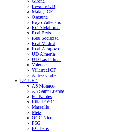
Girona
Levante UD
Málaga CF
Osasuna
Rayo Vallecano
RCD Mallorca
Real Betis
Real Sociedad
Real Madrid
Real Zaragoza
UD Almería
UD Las Palmas
Valence
Villarreal CF
Autres Clubs
LIGUE 1
AS Monaco
AS Saint-Étienne
FC Nantes
Lille LOSC
Marseille
Metz
OGC Nice
PSG
RC Lens