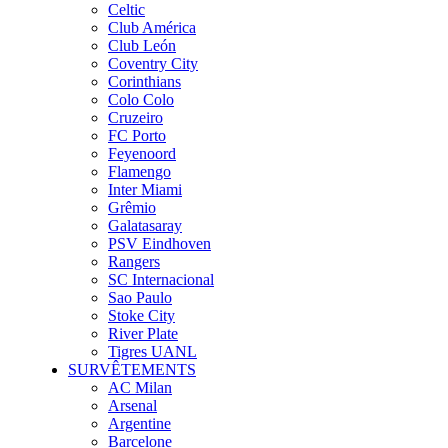
Celtic
Club América
Club León
Coventry City
Corinthians
Colo Colo
Cruzeiro
FC Porto
Feyenoord
Flamengo
Inter Miami
Grêmio
Galatasaray
PSV Eindhoven
Rangers
SC Internacional
Sao Paulo
Stoke City
River Plate
Tigres UANL
SURVÊTEMENTS
AC Milan
Arsenal
Argentine
Barcelone