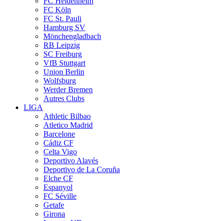
FC Heidenheim
FC Köln
FC St. Pauli
Hamburg SV
Mönchengladbach
RB Leipzig
SC Freiburg
VfB Stuttgart
Union Berlin
Wolfsburg
Werder Bremen
Autres Clubs
LIGA
Athletic Bilbao
Atletico Madrid
Barcelone
Cádiz CF
Celta Vigo
Deportivo Alavés
Deportivo de La Coruña
Elche CF
Espanyol
FC Séville
Getafe
Girona