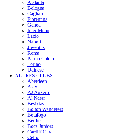
Atalanta
Bologna
Cagliari
Fiorentina
Genoa
Inter Milan
Lazio
Napoli
Juventus
Roma
Parma Calcio
Torino
Udinese
AUTRES CLUBS
Aberdeen
Ajax
AJ Auxerre
Al Nassr
Besiktas
Bolton Wanderers
Botafogo
Benfica
Boca Juniors
Cardiff City
Celtic