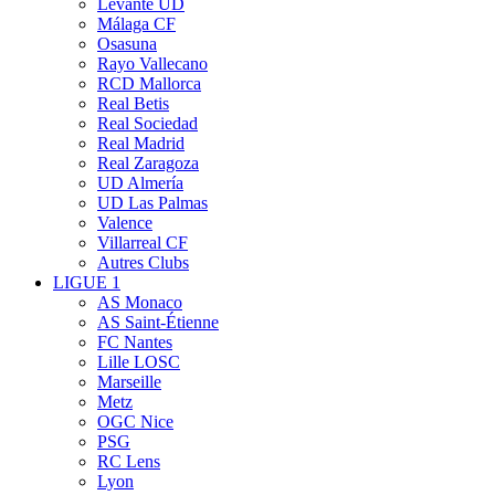
Levante UD
Málaga CF
Osasuna
Rayo Vallecano
RCD Mallorca
Real Betis
Real Sociedad
Real Madrid
Real Zaragoza
UD Almería
UD Las Palmas
Valence
Villarreal CF
Autres Clubs
LIGUE 1
AS Monaco
AS Saint-Étienne
FC Nantes
Lille LOSC
Marseille
Metz
OGC Nice
PSG
RC Lens
Lyon