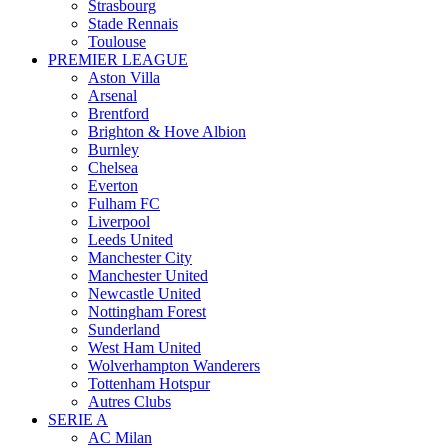
Strasbourg
Stade Rennais
Toulouse
PREMIER LEAGUE
Aston Villa
Arsenal
Brentford
Brighton & Hove Albion
Burnley
Chelsea
Everton
Fulham FC
Liverpool
Leeds United
Manchester City
Manchester United
Newcastle United
Nottingham Forest
Sunderland
West Ham United
Wolverhampton Wanderers
Tottenham Hotspur
Autres Clubs
SERIE A
AC Milan