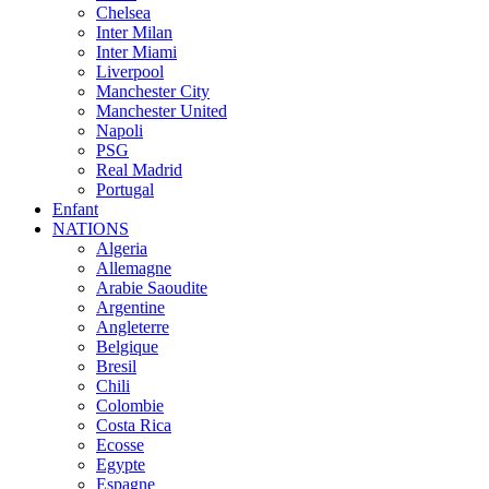
Chelsea
Inter Milan
Inter Miami
Liverpool
Manchester City
Manchester United
Napoli
PSG
Real Madrid
Portugal
Enfant
NATIONS
Algeria
Allemagne
Arabie Saoudite
Argentine
Angleterre
Belgique
Bresil
Chili
Colombie
Costa Rica
Ecosse
Egypte
Espagne