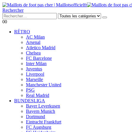
Rechercher
0
0
RÉTRO
AC Milan
Arsenal
Atletico Madrid
Chelsea
FC Barcelone
Inter Milan
Juventus
Liverpool
Marseille
Manchester United
PSG
Real Madrid
BUNDESLIGA
Bayer Leverkusen
Bayern Munich
Dortmund
Eintracht Frankfurt
FC Augsburg