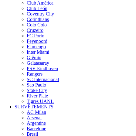
Club América
Club León
Coventry City
Corinthians
Colo Colo
Cruzeiro
FC Porto
Feyenoord
Flamengo
Inter Miami
Grêmio
Galatasaray
PSV Eindhoven
Rangers
SC Internacional
Sao Paulo
Stoke City
River Plate
Tigres UANL
SURVÊTEMENTS
AC Milan
Arsenal
Argentine
Barcelone
Bresil