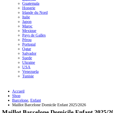
Guatemala
Hongrie
Irlande du Nord
Italie
Japon
Maroc
Mexique
Pays de Galles
Pérou
Portugal
Qatar
Salvador
Suede
Ukraine
USA
Venezuela
Tunisie
Accueil
Shop
Barcelone
,
Enfant
Maillot Barcelone Domicile Enfant 2025/2026
Maillot Barcelone Domicile Enfant 2025/2