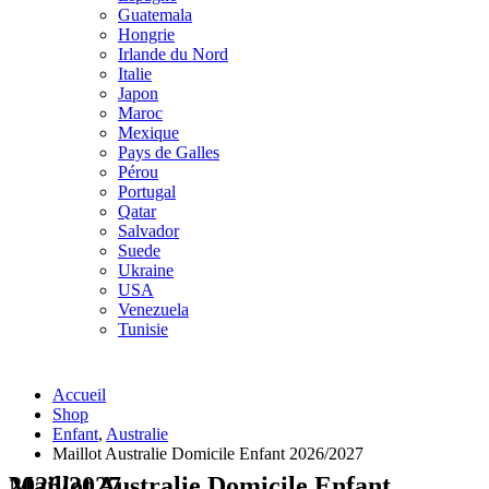
Guatemala
Hongrie
Irlande du Nord
Italie
Japon
Maroc
Mexique
Pays de Galles
Pérou
Portugal
Qatar
Salvador
Suede
Ukraine
USA
Venezuela
Tunisie
Accueil
Shop
Enfant
,
Australie
Maillot Australie Domicile Enfant 2026/2027
Maillot Australie Domicile Enfant 2026/2027