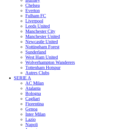
Burnley
Chelsea
Everton
Fulham FC
Liverpool
Leeds United
Manchester City
Manchester United
Newcastle United
Nottingham Forest
Sunderland
West Ham United
Wolverhampton Wanderers
Tottenham Hotspur
Autres Clubs
SERIE A
AC Milan
Atalanta
Bologna
Cagliari
Fiorentina
Genoa
Inter Milan
Lazio
Napoli