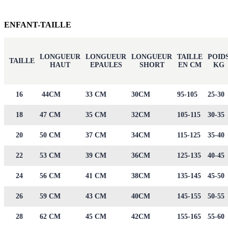
ENFANT-TAILLE
LONGUEUR
LONGUEUR
LONGUEUR
TAILLE
POID
TAILLE
HAUT
EPAULES
SHORT
EN CM
KG
16
44CM
33 CM
30CM
95-105
25-30
18
47 CM
35 CM
32CM
105-115
30-35
20
50 CM
37 CM
34CM
115-125
35-40
22
53 CM
39 CM
36CM
125-135
40-45
24
56 CM
41 CM
38CM
135-145
45-50
26
59 CM
43 CM
40CM
145-155
50-55
28
62 CM
45 CM
42CM
155-165
55-60