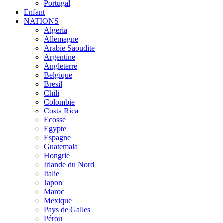
Portugal
Enfant
NATIONS
Algeria
Allemagne
Arabie Saoudite
Argentine
Angleterre
Belgique
Bresil
Chili
Colombie
Costa Rica
Ecosse
Egypte
Espagne
Guatemala
Hongrie
Irlande du Nord
Italie
Japon
Maroc
Mexique
Pays de Galles
Pérou