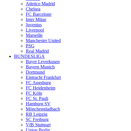
Atletico Madrid
Chelsea
FC Barcelone
Inter Milan
Juventus
Liverpool
Marseille
Manchester United
PSG
Real Madrid
BUNDESLIGA
Bayer Leverkusen
Bayern Munich
Dortmund
Eintracht Frankfurt
FC Augsburg
FC Heidenheim
FC Köln
FC St. Pauli
Hamburg SV
Mönchengladbach
RB Leipzig
SC Freiburg
VfB Stuttgart
Union Berlin