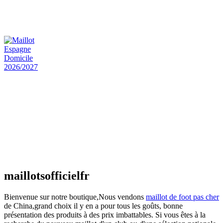
Maillot Bresil Domicile 2026/2027
€
48.00
Le prix initial était : €48.00.
€
25.90
Le prix
actuel est : €25.90.
Maillot Espagne Domicile 2026/2027
€
48.00
Le prix initial était : €48.00.
€
25.90
Le prix
actuel est : €25.90.
Maillot France Domicile 2026/2027
€
48.00
Le prix initial était : €48.00.
€
25.90
Le prix
actuel est : €25.90.
maillotsofficielfr
Bienvenue sur notre boutique,Nous vendons
maillot de foot pas cher
de China,grand choix il y en a pour tous les goûts, bonne
présentation des produits à des prix imbattables. Si vous êtes à la