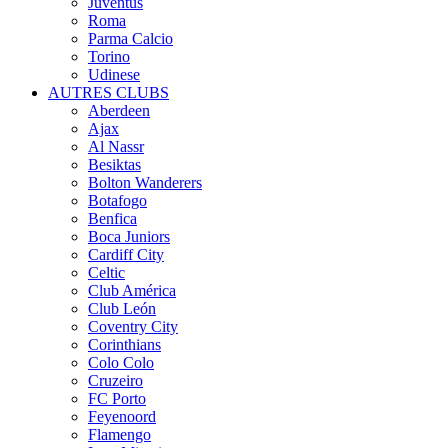
Juventus
Roma
Parma Calcio
Torino
Udinese
AUTRES CLUBS
Aberdeen
Ajax
Al Nassr
Besiktas
Bolton Wanderers
Botafogo
Benfica
Boca Juniors
Cardiff City
Celtic
Club América
Club León
Coventry City
Corinthians
Colo Colo
Cruzeiro
FC Porto
Feyenoord
Flamengo