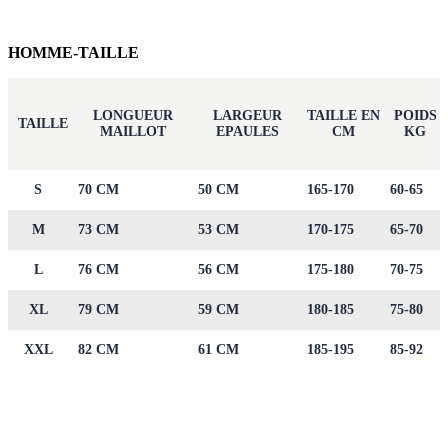
HOMME-TAILLE
LONGUEUR
LARGEUR
TAILLE EN
POIDS
TAILLE
MAILLOT
EPAULES
CM
KG
S
70 CM
50 CM
165-170
60-65
M
73 CM
53 CM
170-175
65-70
L
76 CM
56 CM
175-180
70-75
XL
79 CM
59 CM
180-185
75-80
XXL
82 CM
61 CM
185-195
85-92