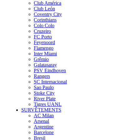
Club América
Club León
Coventry City
Corinthians
Colo Colo
Cruzeiro
FC Porto
Feyenoord
Flamengo
Inter Miami
Grêmio
Galatasaray
PSV Eindhoven
Rangers
SC Internacional
Sao Paulo
Stoke City
River Plate
Tigres UANL
SURVÊTEMENTS
AC Milan
Arsenal
Argentine
Barcelone
Bresil