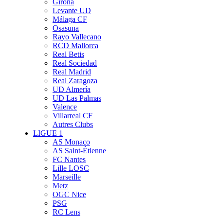
Girona
Levante UD
Málaga CF
Osasuna
Rayo Vallecano
RCD Mallorca
Real Betis
Real Sociedad
Real Madrid
Real Zaragoza
UD Almería
UD Las Palmas
Valence
Villarreal CF
Autres Clubs
LIGUE 1
AS Monaco
AS Saint-Étienne
FC Nantes
Lille LOSC
Marseille
Metz
OGC Nice
PSG
RC Lens