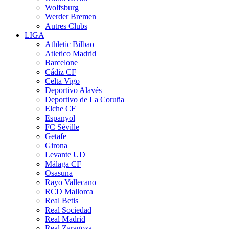
Wolfsburg
Werder Bremen
Autres Clubs
LIGA
Athletic Bilbao
Atletico Madrid
Barcelone
Cádiz CF
Celta Vigo
Deportivo Alavés
Deportivo de La Coruña
Elche CF
Espanyol
FC Séville
Getafe
Girona
Levante UD
Málaga CF
Osasuna
Rayo Vallecano
RCD Mallorca
Real Betis
Real Sociedad
Real Madrid
Real Zaragoza