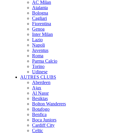
AC Milan
Atalanta
Bologna
Cagliari
Fiorentina
Genoa
Inter Milan
Lazio
Napoli
Juventus
Roma
Parma Calcio
Torino
Udinese
AUTRES CLUBS
Aberdeen
Ajax
Al Nassr
Besiktas
Bolton Wanderers
Botafogo
Benfica
Boca Juniors
Cardiff City
Celtic