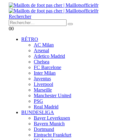
Rechercher
0
0
RÉTRO
AC Milan
Arsenal
Atletico Madrid
Chelsea
FC Barcelone
Inter Milan
Juventus
Liverpool
Marseille
Manchester United
PSG
Real Madrid
BUNDESLIGA
Bayer Leverkusen
Bayern Munich
Dortmund
Eintracht Frankfurt