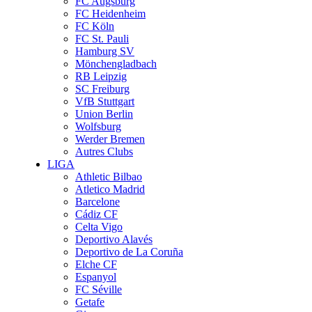
FC Augsburg
FC Heidenheim
FC Köln
FC St. Pauli
Hamburg SV
Mönchengladbach
RB Leipzig
SC Freiburg
VfB Stuttgart
Union Berlin
Wolfsburg
Werder Bremen
Autres Clubs
LIGA
Athletic Bilbao
Atletico Madrid
Barcelone
Cádiz CF
Celta Vigo
Deportivo Alavés
Deportivo de La Coruña
Elche CF
Espanyol
FC Séville
Getafe