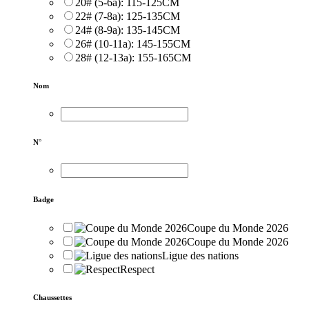
20# (5-6a): 115-125CM
22# (7-8a): 125-135CM
24# (8-9a): 135-145CM
26# (10-11a): 145-155CM
28# (12-13a): 155-165CM
Nom
N°
Badge
Coupe du Monde 2026
Coupe du Monde 2026
Ligue des nations
Respect
Chaussettes