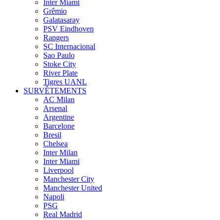
Inter Miami
Grêmio
Galatasaray
PSV Eindhoven
Rangers
SC Internacional
Sao Paulo
Stoke City
River Plate
Tigres UANL
SURVÊTEMENTS
AC Milan
Arsenal
Argentine
Barcelone
Bresil
Chelsea
Inter Milan
Inter Miami
Liverpool
Manchester City
Manchester United
Napoli
PSG
Real Madrid