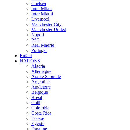
Chelsea
Inter Milan
Inter Miami
Liverpool
Manchester City
Manchester United
Napoli
PSG
Real Madrid
Portugal
Enfant
NATIONS
Algeria
Allemagne
Arabie Saoudite
Argentine
Angleterre
Belgique
Bresil
Chili
Colombie
Costa Rica
Ecosse
Egypte
Espagne