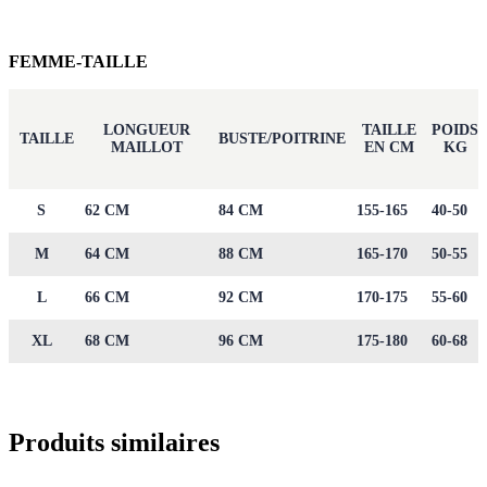
FEMME-TAILLE
LONGUEUR
TAILLE
POIDS
TAILLE
BUSTE/POITRINE
MAILLOT
EN CM
KG
S
62 CM
84 CM
155-165
40-50
M
64 CM
88 CM
165-170
50-55
L
66 CM
92 CM
170-175
55-60
XL
68 CM
96 CM
175-180
60-68
Produits similaires