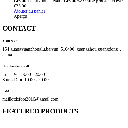
€
46.00
Le prix initial était : €46.00.
€
23.90
Le prix actuel est :
€23.90.
Ajouter au panier
Aperçu
CONTACT
ADRESSE:
154 guangyuanzhonglu,baiyun, 510400, guangzhou,guangdong，
china
Horaires de travail：
Lun - Ven: 9.00 - 20.00
Sam - Dim: 10.00 - 20.00
EMAIL:
maillotdefoot2016@gmail.com
FEATURED PRODUCTS