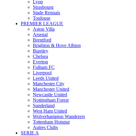
Lyon
Strasbourg
Stade Rennais
Toulouse
PREMIER LEAGUE
Aston Villa
Arsenal
Brentford
Brighton & Hove Albion
Burnley
Chelsea
Everton
Fulham FC
Liverpool
Leeds United
Manchester City
Manchester United
Newcastle United
Nottingham Forest
Sunderland
West Ham United
Wolverhampton Wanderers
Tottenham Hotspur
Autres Clubs
SERIE A