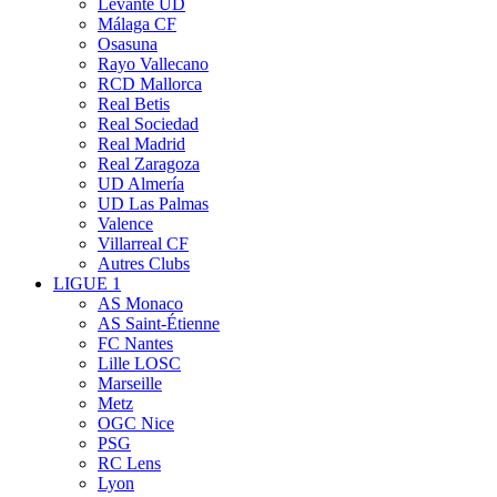
Levante UD
Málaga CF
Osasuna
Rayo Vallecano
RCD Mallorca
Real Betis
Real Sociedad
Real Madrid
Real Zaragoza
UD Almería
UD Las Palmas
Valence
Villarreal CF
Autres Clubs
LIGUE 1
AS Monaco
AS Saint-Étienne
FC Nantes
Lille LOSC
Marseille
Metz
OGC Nice
PSG
RC Lens
Lyon