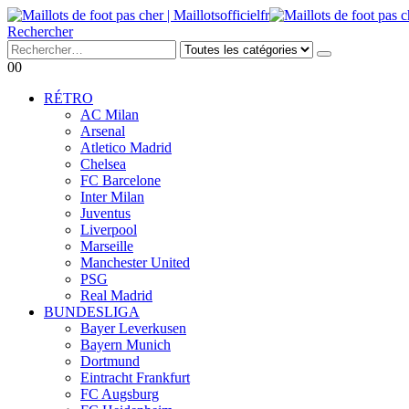
Rechercher
0
0
RÉTRO
AC Milan
Arsenal
Atletico Madrid
Chelsea
FC Barcelone
Inter Milan
Juventus
Liverpool
Marseille
Manchester United
PSG
Real Madrid
BUNDESLIGA
Bayer Leverkusen
Bayern Munich
Dortmund
Eintracht Frankfurt
FC Augsburg