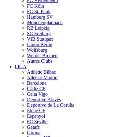
FC Heidenheim
FC Köln
FC St. Pauli
Hamburg SV
Mönchengladbach
RB Leipzig
SC Freiburg
VfB Stuttgart
Union Berlin
Wolfsburg
Werder Bremen
Autres Clubs
LIGA
Athletic Bilbao
Atletico Madrid
Barcelone
Cádiz CF
Celta Vigo
Deportivo Alavés
Deportivo de La Coruña
Elche CF
Espanyol
FC Séville
Getafe
Girona