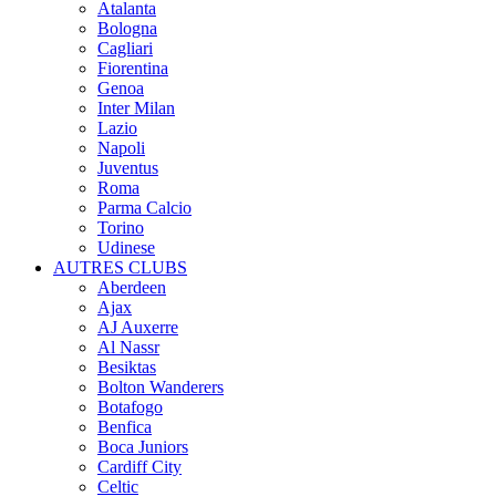
Atalanta
Bologna
Cagliari
Fiorentina
Genoa
Inter Milan
Lazio
Napoli
Juventus
Roma
Parma Calcio
Torino
Udinese
AUTRES CLUBS
Aberdeen
Ajax
AJ Auxerre
Al Nassr
Besiktas
Bolton Wanderers
Botafogo
Benfica
Boca Juniors
Cardiff City
Celtic