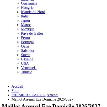
Guatemala
Hongrie
Irlande du Nord
Italie
Japon
Maroc
Mexique
Pays de Galles
Pérou
Portugal
Qatar
Salvador
Suede
Ukraine
USA
Venezuela
Tunisie
Accueil
Shop
PREMIER LEAGUE
,
Arsenal
Maillot Arsenal Eze Domicile 2026/2027
Maillot Arsenal Eze Domicile 2026/2027