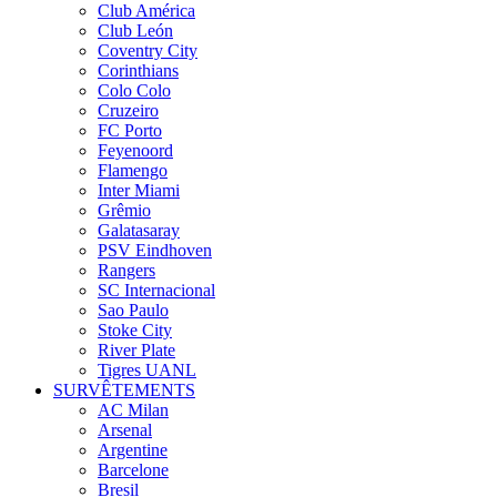
Club América
Club León
Coventry City
Corinthians
Colo Colo
Cruzeiro
FC Porto
Feyenoord
Flamengo
Inter Miami
Grêmio
Galatasaray
PSV Eindhoven
Rangers
SC Internacional
Sao Paulo
Stoke City
River Plate
Tigres UANL
SURVÊTEMENTS
AC Milan
Arsenal
Argentine
Barcelone
Bresil