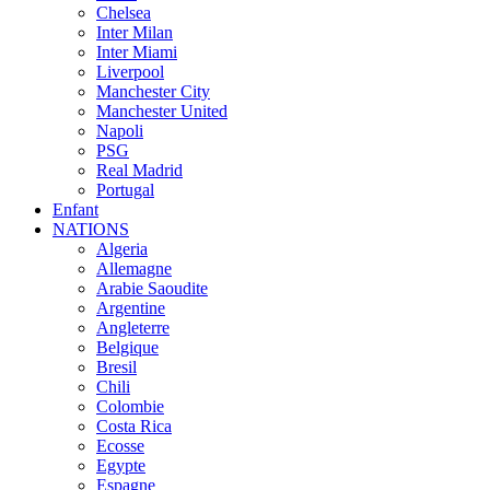
Chelsea
Inter Milan
Inter Miami
Liverpool
Manchester City
Manchester United
Napoli
PSG
Real Madrid
Portugal
Enfant
NATIONS
Algeria
Allemagne
Arabie Saoudite
Argentine
Angleterre
Belgique
Bresil
Chili
Colombie
Costa Rica
Ecosse
Egypte
Espagne