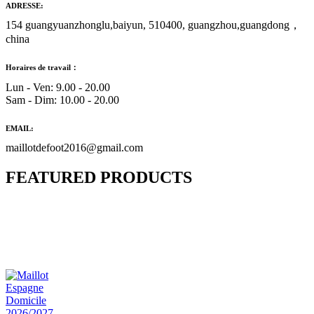
ADRESSE:
154 guangyuanzhonglu,baiyun, 510400, guangzhou,guangdong，
china
Horaires de travail：
Lun - Ven: 9.00 - 20.00
Sam - Dim: 10.00 - 20.00
EMAIL:
maillotdefoot2016@gmail.com
FEATURED PRODUCTS
Maillot Bresil Domicile 2026/2027
€
48.00
Le prix initial était : €48.00.
€
25.90
Le prix
actuel est : €25.90.