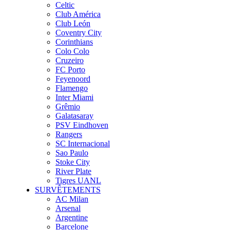
Celtic
Club América
Club León
Coventry City
Corinthians
Colo Colo
Cruzeiro
FC Porto
Feyenoord
Flamengo
Inter Miami
Grêmio
Galatasaray
PSV Eindhoven
Rangers
SC Internacional
Sao Paulo
Stoke City
River Plate
Tigres UANL
SURVÊTEMENTS
AC Milan
Arsenal
Argentine
Barcelone