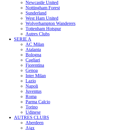
Newcastle United
Nottingham Forest
Sunderland
West Ham United
Wolverhampton Wanderers
Tottenham Hotspur
Autres Clubs
SERIE A
AC Milan
Atalanta
Bologna
Cagliari
Fiorentina
Genoa
Inter Milan
Lazio
Napoli
Juventus
Roma
Parma Calcio
Torino
Udinese
AUTRES CLUBS
Aberdeen
Ajax