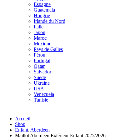
Espagne
Guatemala
Hongrie
Irlande du Nord
Italie
Japon
Maroc
Mexique
Pays de Galles
Pérou
Portugal
Qatar
Salvador
Suede
Ukraine
USA
Venezuela
Tunisie
Accueil
Shop
Enfant
,
Aberdeen
Maillot Aberdeen Extérieur Enfant 2025/2026