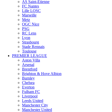
AS Saint-Étienne
FC Nantes
Lille LOSC
Marseille
Metz
OGC Nice
PSG
RC Lens
Lyon
Strasbourg
Stade Rennais
Toulouse
PREMIER LEAGUE
Aston Villa
Arsenal
Brentford
Brighton & Hove Albion
Burnley
Chelsea
Everton
Fulham FC
Liverpool
Leeds United
Manchester City
Manchester United