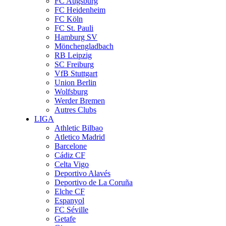
FC Augsburg
FC Heidenheim
FC Köln
FC St. Pauli
Hamburg SV
Mönchengladbach
RB Leipzig
SC Freiburg
VfB Stuttgart
Union Berlin
Wolfsburg
Werder Bremen
Autres Clubs
LIGA
Athletic Bilbao
Atletico Madrid
Barcelone
Cádiz CF
Celta Vigo
Deportivo Alavés
Deportivo de La Coruña
Elche CF
Espanyol
FC Séville
Getafe