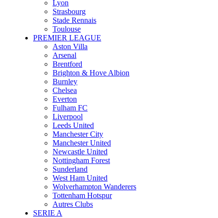
Lyon
Strasbourg
Stade Rennais
Toulouse
PREMIER LEAGUE
Aston Villa
Arsenal
Brentford
Brighton & Hove Albion
Burnley
Chelsea
Everton
Fulham FC
Liverpool
Leeds United
Manchester City
Manchester United
Newcastle United
Nottingham Forest
Sunderland
West Ham United
Wolverhampton Wanderers
Tottenham Hotspur
Autres Clubs
SERIE A