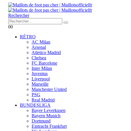
Rechercher
0
0
RÉTRO
AC Milan
Arsenal
Atletico Madrid
Chelsea
FC Barcelone
Inter Milan
Juventus
Liverpool
Marseille
Manchester United
PSG
Real Madrid
BUNDESLIGA
Bayer Leverkusen
Bayern Munich
Dortmund
Eintracht Frankfurt