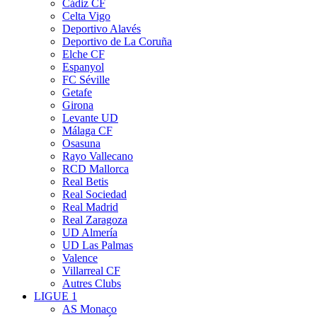
Cádiz CF
Celta Vigo
Deportivo Alavés
Deportivo de La Coruña
Elche CF
Espanyol
FC Séville
Getafe
Girona
Levante UD
Málaga CF
Osasuna
Rayo Vallecano
RCD Mallorca
Real Betis
Real Sociedad
Real Madrid
Real Zaragoza
UD Almería
UD Las Palmas
Valence
Villarreal CF
Autres Clubs
LIGUE 1
AS Monaco