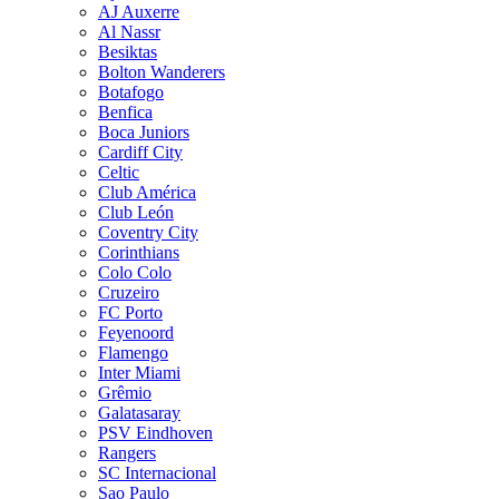
AJ Auxerre
Al Nassr
Besiktas
Bolton Wanderers
Botafogo
Benfica
Boca Juniors
Cardiff City
Celtic
Club América
Club León
Coventry City
Corinthians
Colo Colo
Cruzeiro
FC Porto
Feyenoord
Flamengo
Inter Miami
Grêmio
Galatasaray
PSV Eindhoven
Rangers
SC Internacional
Sao Paulo