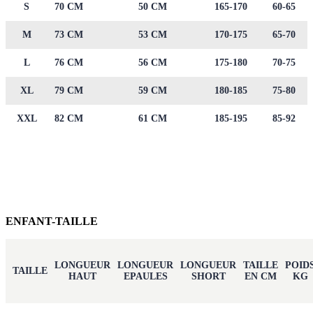
S
70 CM
50 CM
165-170
60-65
M
73 CM
53 CM
170-175
65-70
L
76 CM
56 CM
175-180
70-75
XL
79 CM
59 CM
180-185
75-80
XXL
82 CM
61 CM
185-195
85-92
ENFANT-TAILLE
LONGUEUR
LONGUEUR
LONGUEUR
TAILLE
POID
TAILLE
HAUT
EPAULES
SHORT
EN CM
KG