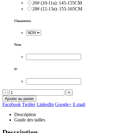
26# (10-11a): 145-155CM
28# (12-13a): 155-165CM
Chaussettes
Nom
N°
-
+
Ajouter au panier
Facebook
Twitter
LinkedIn
Google+
E-mail
Description
Guide des tailles
Description