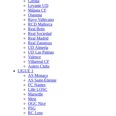
Girona
Levante UD
Málaga CF
Osasuna
Rayo Vallecano
RCD Mallorca
Real Betis
Real Sociedad
Real Madrid
Real Zaragoza
UD Almería
UD Las Palmas
Valence
Villarreal CF
Autres Clubs
LIGUE 1
AS Monaco
AS Saint-Étienne
FC Nantes
Lille LOSC
Marseille
Metz
OGC Nice
PSG
RC Lens