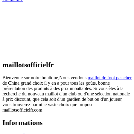
Maillot Espagne Domicile 2026/2027
€
48.00
Le prix initial était : €48.00.
€
25.90
Le prix
actuel est : €25.90.
Maillot France Domicile 2026/2027
€
48.00
Le prix initial était : €48.00.
€
25.90
Le prix
actuel est : €25.90.
maillotsofficielfr
Bienvenue sur notre boutique,Nous vendons
maillot de foot pas cher
de China,grand choix il y en a pour tous les goûts, bonne
présentation des produits à des prix imbattables. Si vous êtes à la
recherche du nouveau maillot d'un club ou d'une sélection nationale
à prix discount, que cela soit d'un gardien de but ou d'un joueur,
vous trouverez parmi le vaste choix que propose
maillotsofficielfr.com
Informations