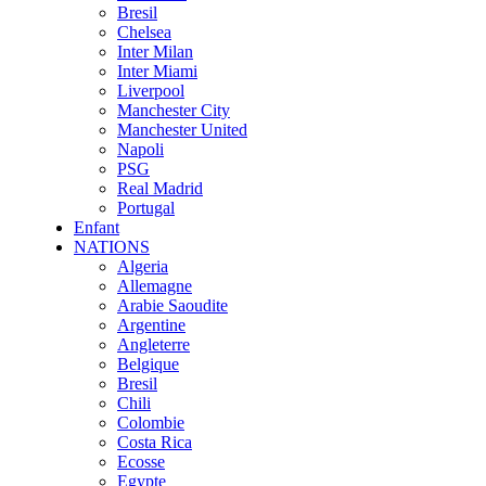
Bresil
Chelsea
Inter Milan
Inter Miami
Liverpool
Manchester City
Manchester United
Napoli
PSG
Real Madrid
Portugal
Enfant
NATIONS
Algeria
Allemagne
Arabie Saoudite
Argentine
Angleterre
Belgique
Bresil
Chili
Colombie
Costa Rica
Ecosse
Egypte