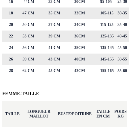
16
44CM
33 CM
30CM
95-105
25-30
18
47 CM
35 CM
32CM
105-115
30-35
20
50 CM
37 CM
34CM
115-125
35-40
22
53 CM
39 CM
36CM
125-135
40-45
24
56 CM
41 CM
38CM
135-145
45-50
26
59 CM
43 CM
40CM
145-155
50-55
28
62 CM
45 CM
42CM
155-165
55-60
FEMME-TAILLE
LONGUEUR
TAILLE
POIDS
TAILLE
BUSTE/POITRINE
MAILLOT
EN CM
KG