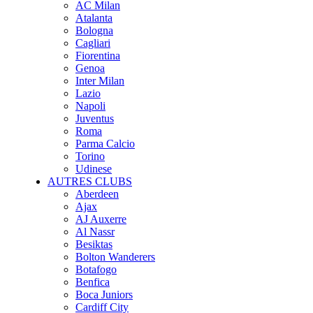
AC Milan
Atalanta
Bologna
Cagliari
Fiorentina
Genoa
Inter Milan
Lazio
Napoli
Juventus
Roma
Parma Calcio
Torino
Udinese
AUTRES CLUBS
Aberdeen
Ajax
AJ Auxerre
Al Nassr
Besiktas
Bolton Wanderers
Botafogo
Benfica
Boca Juniors
Cardiff City