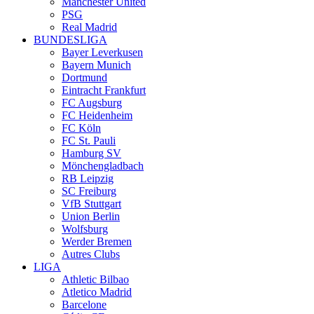
Manchester United
PSG
Real Madrid
BUNDESLIGA
Bayer Leverkusen
Bayern Munich
Dortmund
Eintracht Frankfurt
FC Augsburg
FC Heidenheim
FC Köln
FC St. Pauli
Hamburg SV
Mönchengladbach
RB Leipzig
SC Freiburg
VfB Stuttgart
Union Berlin
Wolfsburg
Werder Bremen
Autres Clubs
LIGA
Athletic Bilbao
Atletico Madrid
Barcelone