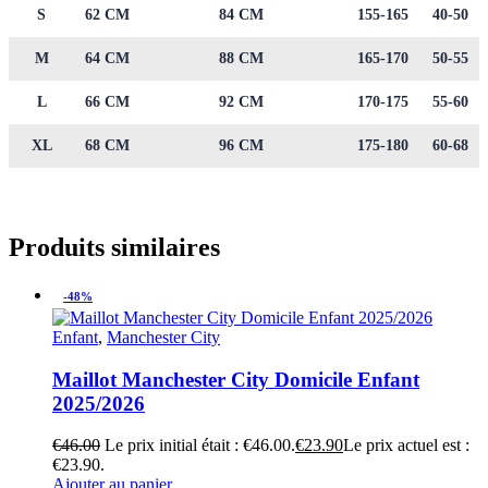
S
62 CM
84 CM
155-165
40-50
M
64 CM
88 CM
165-170
50-55
L
66 CM
92 CM
170-175
55-60
XL
68 CM
96 CM
175-180
60-68
Produits similaires
-48%
Enfant
,
Manchester City
Maillot Manchester City Domicile Enfant
2025/2026
€
46.00
Le prix initial était : €46.00.
€
23.90
Le prix actuel est :
€23.90.
Ajouter au panier