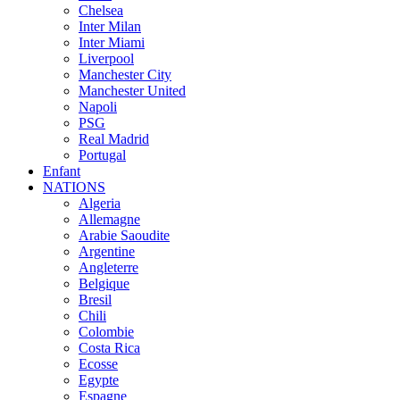
Chelsea
Inter Milan
Inter Miami
Liverpool
Manchester City
Manchester United
Napoli
PSG
Real Madrid
Portugal
Enfant
NATIONS
Algeria
Allemagne
Arabie Saoudite
Argentine
Angleterre
Belgique
Bresil
Chili
Colombie
Costa Rica
Ecosse
Egypte
Espagne