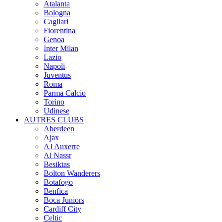
Atalanta
Bologna
Cagliari
Fiorentina
Genoa
Inter Milan
Lazio
Napoli
Juventus
Roma
Parma Calcio
Torino
Udinese
AUTRES CLUBS
Aberdeen
Ajax
AJ Auxerre
Al Nassr
Besiktas
Bolton Wanderers
Botafogo
Benfica
Boca Juniors
Cardiff City
Celtic