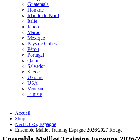
Guatemala
Hongrie
Irlande du Nord
Italie
Japon
Maroc
Mexique
Pays de Galles
Pérou
Portugal
Qatar
Salvador
Suede
Ukraine
USA
Venezuela
Tunisie
Accueil
Shop
NATIONS
,
Espagne
Ensemble Maillot Training Espagne 2026/2027 Rouge
Ensemble Maillot Training Espagne 2026/