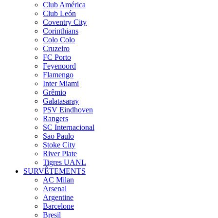
Club América
Club León
Coventry City
Corinthians
Colo Colo
Cruzeiro
FC Porto
Feyenoord
Flamengo
Inter Miami
Grêmio
Galatasaray
PSV Eindhoven
Rangers
SC Internacional
Sao Paulo
Stoke City
River Plate
Tigres UANL
SURVÊTEMENTS
AC Milan
Arsenal
Argentine
Barcelone
Bresil