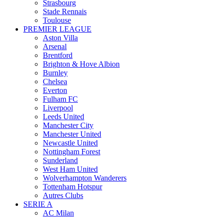
Strasbourg
Stade Rennais
Toulouse
PREMIER LEAGUE
Aston Villa
Arsenal
Brentford
Brighton & Hove Albion
Burnley
Chelsea
Everton
Fulham FC
Liverpool
Leeds United
Manchester City
Manchester United
Newcastle United
Nottingham Forest
Sunderland
West Ham United
Wolverhampton Wanderers
Tottenham Hotspur
Autres Clubs
SERIE A
AC Milan