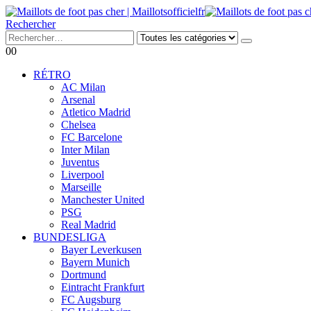
Rechercher
0
0
RÉTRO
AC Milan
Arsenal
Atletico Madrid
Chelsea
FC Barcelone
Inter Milan
Juventus
Liverpool
Marseille
Manchester United
PSG
Real Madrid
BUNDESLIGA
Bayer Leverkusen
Bayern Munich
Dortmund
Eintracht Frankfurt
FC Augsburg