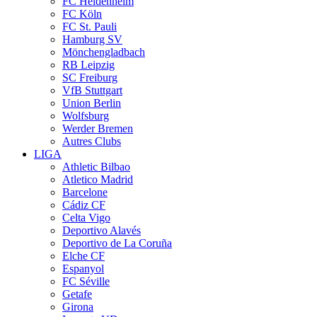
FC Heidenheim
FC Köln
FC St. Pauli
Hamburg SV
Mönchengladbach
RB Leipzig
SC Freiburg
VfB Stuttgart
Union Berlin
Wolfsburg
Werder Bremen
Autres Clubs
LIGA
Athletic Bilbao
Atletico Madrid
Barcelone
Cádiz CF
Celta Vigo
Deportivo Alavés
Deportivo de La Coruña
Elche CF
Espanyol
FC Séville
Getafe
Girona