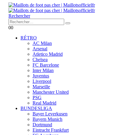
Rechercher
0
0
RÉTRO
AC Milan
Arsenal
Atletico Madrid
Chelsea
FC Barcelone
Inter Milan
Juventus
Liverpool
Marseille
Manchester United
PSG
Real Madrid
BUNDESLIGA
Bayer Leverkusen
Bayern Munich
Dortmund
Eintracht Frankfurt