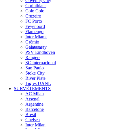
Coventry City
Corinthians
Colo Colo
Cruzeiro
FC Porto
Feyenoord
Flamengo
Inter Miami
Grêmio
Galatasaray
PSV Eindhoven
Rangers
SC Internacional
Sao Paulo
Stoke City
River Plate
Tigres UANL
SURVÊTEMENTS
AC Milan
Arsenal
Argentine
Barcelone
Bresil
Chelsea
Inter Milan