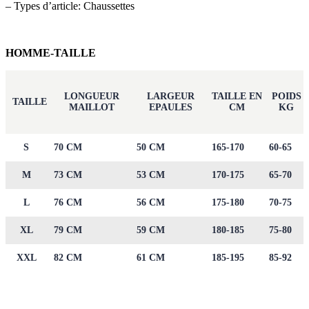
– Types d’article: Chaussettes
HOMME-TAILLE
LONGUEUR
LARGEUR
TAILLE EN
POIDS
TAILLE
MAILLOT
EPAULES
CM
KG
S
70 CM
50 CM
165-170
60-65
M
73 CM
53 CM
170-175
65-70
L
76 CM
56 CM
175-180
70-75
XL
79 CM
59 CM
180-185
75-80
XXL
82 CM
61 CM
185-195
85-92