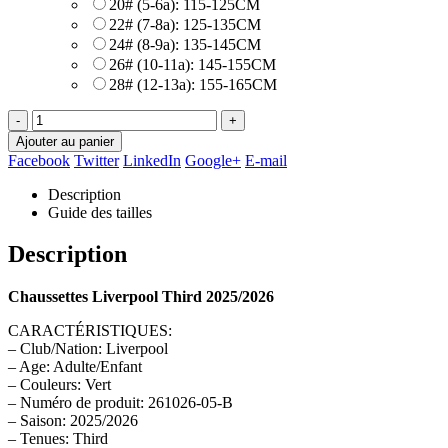
20# (5-6a): 115-125CM
22# (7-8a): 125-135CM
24# (8-9a): 135-145CM
26# (10-11a): 145-155CM
28# (12-13a): 155-165CM
-
+
Ajouter au panier
Facebook
Twitter
LinkedIn
Google+
E-mail
Description
Guide des tailles
Description
Chaussettes Liverpool Third 2025/2026
CARACTÉRISTIQUES:
– Club/Nation: Liverpool
– Age: Adulte/Enfant
– Couleurs: Vert
– Numéro de produit: 261026-05-B
– Saison: 2025/2026
– Tenues: Third