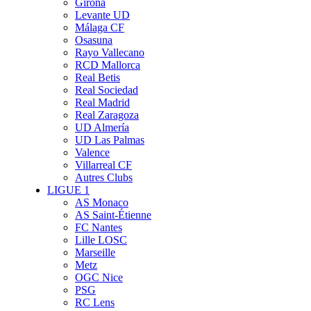
Girona
Levante UD
Málaga CF
Osasuna
Rayo Vallecano
RCD Mallorca
Real Betis
Real Sociedad
Real Madrid
Real Zaragoza
UD Almería
UD Las Palmas
Valence
Villarreal CF
Autres Clubs
LIGUE 1
AS Monaco
AS Saint-Étienne
FC Nantes
Lille LOSC
Marseille
Metz
OGC Nice
PSG
RC Lens