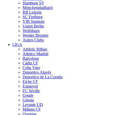
Hamburg SV
Mönchengladbach
RB Leipzig
SC Freiburg
VfB Stuttgart
Union Berlin
Wolfsburg
Werder Bremen
Autres Clubs
LIGA
Athletic Bilbao
Atletico Madrid
Barcelone
Cádiz CF
Celta Vigo
Deportivo Alavés
Deportivo de La Coruña
Elche CF
Espanyol
FC Séville
Getafe
Girona
Levante UD
Málaga CF
Osasuna