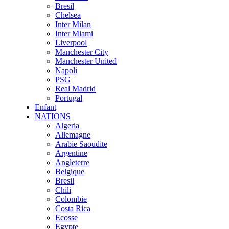
Bresil
Chelsea
Inter Milan
Inter Miami
Liverpool
Manchester City
Manchester United
Napoli
PSG
Real Madrid
Portugal
Enfant
NATIONS
Algeria
Allemagne
Arabie Saoudite
Argentine
Angleterre
Belgique
Bresil
Chili
Colombie
Costa Rica
Ecosse
Egypte