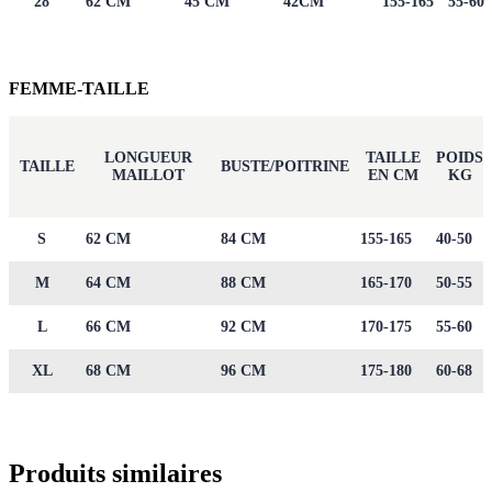
28
62 CM
45 CM
42CM
155-165
55-60
FEMME-TAILLE
LONGUEUR
TAILLE
POIDS
TAILLE
BUSTE/POITRINE
MAILLOT
EN CM
KG
S
62 CM
84 CM
155-165
40-50
M
64 CM
88 CM
165-170
50-55
L
66 CM
92 CM
170-175
55-60
XL
68 CM
96 CM
175-180
60-68
Produits similaires