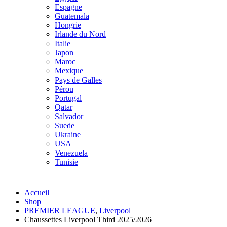
Espagne
Guatemala
Hongrie
Irlande du Nord
Italie
Japon
Maroc
Mexique
Pays de Galles
Pérou
Portugal
Qatar
Salvador
Suede
Ukraine
USA
Venezuela
Tunisie
Accueil
Shop
PREMIER LEAGUE
,
Liverpool
Chaussettes Liverpool Third 2025/2026