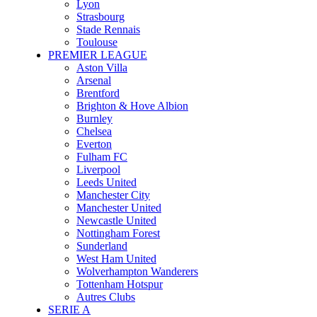
Lyon
Strasbourg
Stade Rennais
Toulouse
PREMIER LEAGUE
Aston Villa
Arsenal
Brentford
Brighton & Hove Albion
Burnley
Chelsea
Everton
Fulham FC
Liverpool
Leeds United
Manchester City
Manchester United
Newcastle United
Nottingham Forest
Sunderland
West Ham United
Wolverhampton Wanderers
Tottenham Hotspur
Autres Clubs
SERIE A