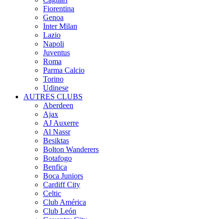
Fiorentina
Genoa
Inter Milan
Lazio
Napoli
Juventus
Roma
Parma Calcio
Torino
Udinese
AUTRES CLUBS
Aberdeen
Ajax
AJ Auxerre
Al Nassr
Besiktas
Bolton Wanderers
Botafogo
Benfica
Boca Juniors
Cardiff City
Celtic
Club América
Club León