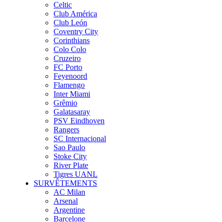
Celtic
Club América
Club León
Coventry City
Corinthians
Colo Colo
Cruzeiro
FC Porto
Feyenoord
Flamengo
Inter Miami
Grêmio
Galatasaray
PSV Eindhoven
Rangers
SC Internacional
Sao Paulo
Stoke City
River Plate
Tigres UANL
SURVÊTEMENTS
AC Milan
Arsenal
Argentine
Barcelone