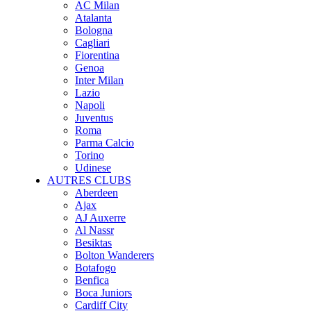
AC Milan
Atalanta
Bologna
Cagliari
Fiorentina
Genoa
Inter Milan
Lazio
Napoli
Juventus
Roma
Parma Calcio
Torino
Udinese
AUTRES CLUBS
Aberdeen
Ajax
AJ Auxerre
Al Nassr
Besiktas
Bolton Wanderers
Botafogo
Benfica
Boca Juniors
Cardiff City