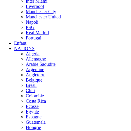
Inter Miami
Liverpool
Manchester City
Manchester United
Napoli
PSG
Real Madrid
Portugal
Enfant
NATIONS
Algeria
Allemagne
Arabie Saoudite
Argentine
Angleterre
Belgique
Bresil
Chili
Colombie
Costa Rica
Ecosse
Egypte
Espagne
Guatemala
Hongrie