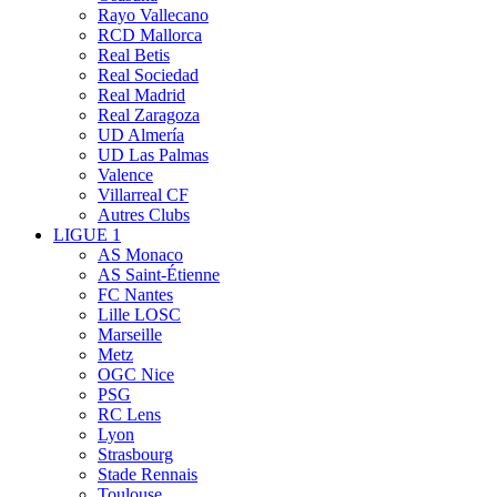
Rayo Vallecano
RCD Mallorca
Real Betis
Real Sociedad
Real Madrid
Real Zaragoza
UD Almería
UD Las Palmas
Valence
Villarreal CF
Autres Clubs
LIGUE 1
AS Monaco
AS Saint-Étienne
FC Nantes
Lille LOSC
Marseille
Metz
OGC Nice
PSG
RC Lens
Lyon
Strasbourg
Stade Rennais
Toulouse