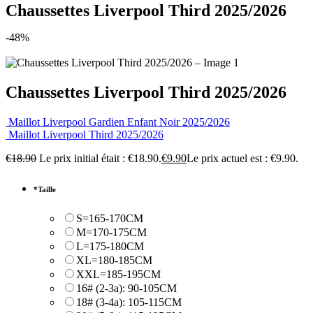
Chaussettes Liverpool Third 2025/2026
-48%
Chaussettes Liverpool Third 2025/2026
Maillot Liverpool Gardien Enfant Noir 2025/2026
Maillot Liverpool Third 2025/2026
€
18.90
Le prix initial était : €18.90.
€
9.90
Le prix actuel est : €9.90.
*
Taille
S=165-170CM
M=170-175CM
L=175-180CM
XL=180-185CM
XXL=185-195CM
16# (2-3a): 90-105CM
18# (3-4a): 105-115CM