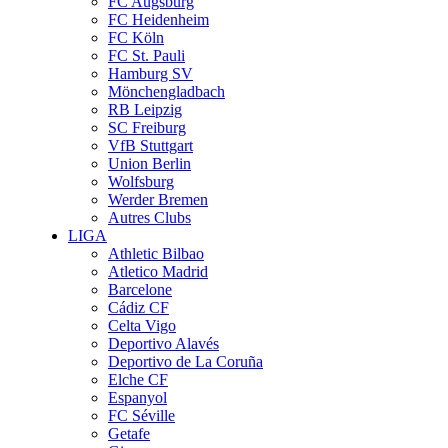
FC Augsburg
FC Heidenheim
FC Köln
FC St. Pauli
Hamburg SV
Mönchengladbach
RB Leipzig
SC Freiburg
VfB Stuttgart
Union Berlin
Wolfsburg
Werder Bremen
Autres Clubs
LIGA
Athletic Bilbao
Atletico Madrid
Barcelone
Cádiz CF
Celta Vigo
Deportivo Alavés
Deportivo de La Coruña
Elche CF
Espanyol
FC Séville
Getafe