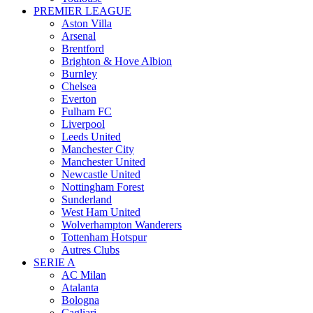
PREMIER LEAGUE
Aston Villa
Arsenal
Brentford
Brighton & Hove Albion
Burnley
Chelsea
Everton
Fulham FC
Liverpool
Leeds United
Manchester City
Manchester United
Newcastle United
Nottingham Forest
Sunderland
West Ham United
Wolverhampton Wanderers
Tottenham Hotspur
Autres Clubs
SERIE A
AC Milan
Atalanta
Bologna
Cagliari